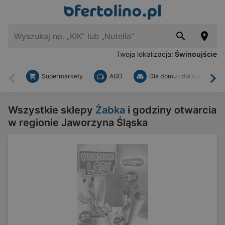
Twoja lokalizacja:
Świnoujście
Supermarkety
AGD
Dla domu i dla ogrodu
Wstecz
Dal
Wszystkie sklepy
Żabka
i godziny otwarcia
w regionie Jaworzyna Śląska