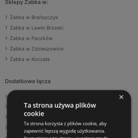
Sklepy Żabka w:
Żabka w Brańszczyk
Żabka w Lewin Brzeski
Żabka w Paczków
Żabka w Zdzieszowice
Żabka w Koczała
Dodatkowe łącza
×
Oferty Żabka
Ta strona używa plików
Oferty POLOmarket
cookie
Oferty SPAR
Ta strona korzysta z plików cookie, aby
Aktualne gazetki Dino
zapewnić lepszą wygodę użytkowania.