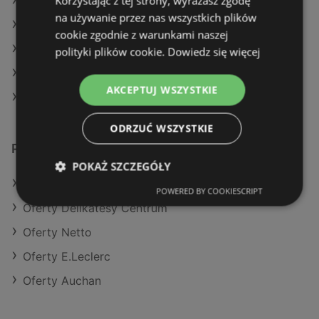
Korzystając z tej strony, wyrażasz zgodę
Aktualne gazetki Dealz
na używanie przez nas wszystkich plików
Aktualne gazetki Gram Market
cookie zgodnie z warunkami naszej
Aktualne gazetki SPAR
polityki plików cookie.
Dowiedz się więcej
Aktualne gazetki Stokrotka
AKCEPTUJ WSZYSTKIE
Sklepy Żabka w Międzyzdroje
ODRZUĆ WSZYSTKIE
Podobne sklepy detaliczne
POKAŻ SZCZEGÓŁY
Oferty Eurocash
POWERED BY COOKIESCRIPT
Oferty Delikatesy Centrum
Oferty Netto
Oferty E.Leclerc
Oferty Auchan