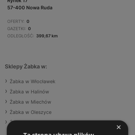
Rynek 17
57-400 Nowa Ruda
OFERTY:
0
GAZETKI:
0
ODLEGŁOŚĆ:
399,67 km
Sklepy Żabka w:
Żabka w Włocławek
Żabka w Halinów
Żabka w Miechów
Żabka w Oleszyce
Żabka w Pilzno
×