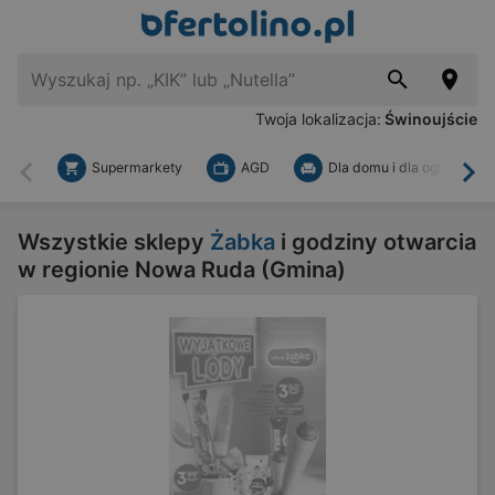
Twoja lokalizacja:
Świnoujście
Supermarkety
AGD
Dla domu i dla ogrodu
Wstecz
Dal
Wszystkie sklepy
Żabka
i godziny otwarcia
w regionie Nowa Ruda (Gmina)