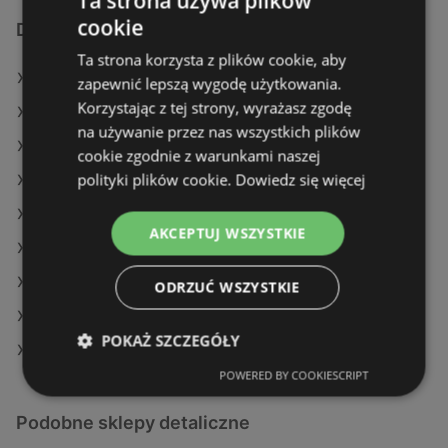
Ta strona używa plików
cookie
Dodatkowe łącza
Ta strona korzysta z plików cookie, aby
Oferty Żabka
zapewnić lepszą wygodę użytkowania.
Korzystając z tej strony, wyrażasz zgodę
Oferty Action
na używanie przez nas wszystkich plików
Oferty Auchan
cookie zgodnie z warunkami naszej
polityki plików cookie.
Dowiedz się więcej
Aktualne gazetki POLOmarket
Aktualne gazetki Netto
AKCEPTUJ WSZYSTKIE
Aktualne gazetki Kaufland
Aktualne gazetki Eurocash
ODRZUĆ WSZYSTKIE
Aktualne gazetki Action
POKAŻ SZCZEGÓŁY
Sklepy Żabka w Międzyzdroje
POWERED BY COOKIESCRIPT
Podobne sklepy detaliczne