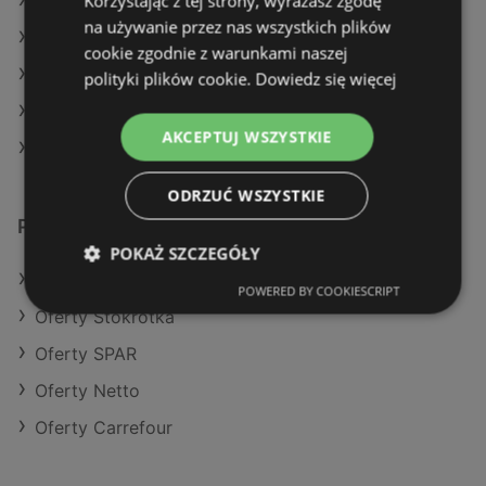
Korzystając z tej strony, wyrażasz zgodę
Aktualne gazetki Dealz
na używanie przez nas wszystkich plików
Aktualne gazetki Stokrotka
cookie zgodnie z warunkami naszej
Aktualne gazetki SPAR
polityki plików cookie.
Dowiedz się więcej
Aktualne gazetki Carrefour
AKCEPTUJ WSZYSTKIE
Sklepy Żabka w Międzyzdroje
ODRZUĆ WSZYSTKIE
Podobne sklepy detaliczne
POKAŻ SZCZEGÓŁY
Oferty Makro
POWERED BY COOKIESCRIPT
Oferty Stokrotka
Oferty SPAR
Oferty Netto
Oferty Carrefour