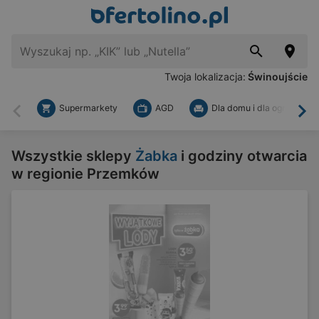
Twoja lokalizacja:
Świnoujście
Supermarkety
AGD
Dla domu i dla ogrodu
Wstecz
Dal
Wszystkie sklepy
Żabka
i godziny otwarcia
w regionie Przemków