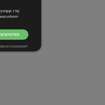
stając z tej
z warunkami
 WSZYSTKIE
RED BY COOKIESCRIPT