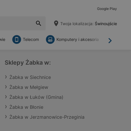
Google Play
Twoja lokalizacja:
Świnoujście
wie
Telecom
Komputery i akcesoria
Sklepy
Dalej
Sklepy Żabka w:
Żabka w Siechnice
Żabka w Mełgiew
Żabka w Łuków (Gmina)
Żabka w Błonie
Żabka w Jerzmanowice-Przeginia