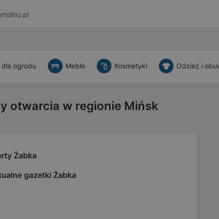
rtolino.pl
 dla ogrodu
Meble
Kosmetyki
Odzież i obu
y otwarcia w regionie Mińsk
erty Żabka
tualne gazetki Żabka