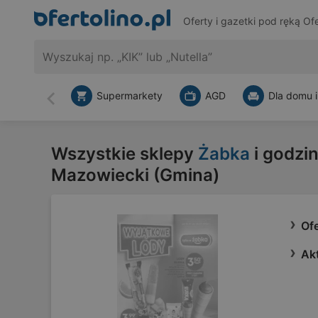
Oferty i gazetki pod ręką
Ofe
Supermarkety
AGD
Dla domu i
Wstecz
Wszystkie sklepy
Żabka
i godzin
Mazowiecki (Gmina)
Of
Ak