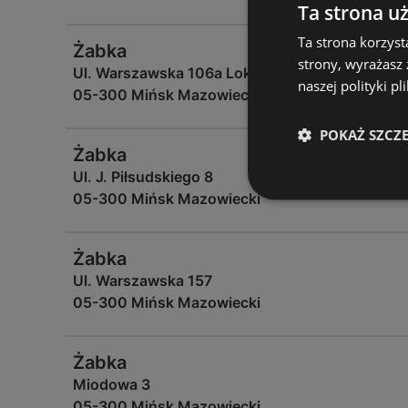
Ta strona u
Ta strona korzyst
Żabka
strony, wyrażasz
Ul. Warszawska 106a Lok. 4 1
naszej polityki pl
05-300 Mińsk Mazowiecki
POKAŻ SZCZ
Żabka
Ul. J. Piłsudskiego 8
05-300 Mińsk Mazowiecki
Żabka
Ul. Warszawska 157
05-300 Mińsk Mazowiecki
Żabka
Miodowa 3
05-300 Mińsk Mazowiecki