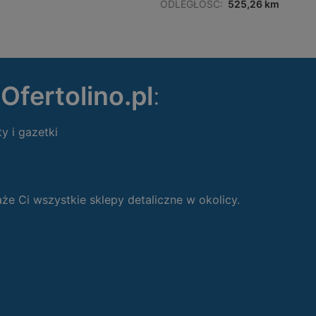
ODLEGŁOŚĆ:
525,26 km
ę
Ofertolino.pl
:
ty i gazetki
 Ci wszystkie sklepy detaliczne w okolicy.