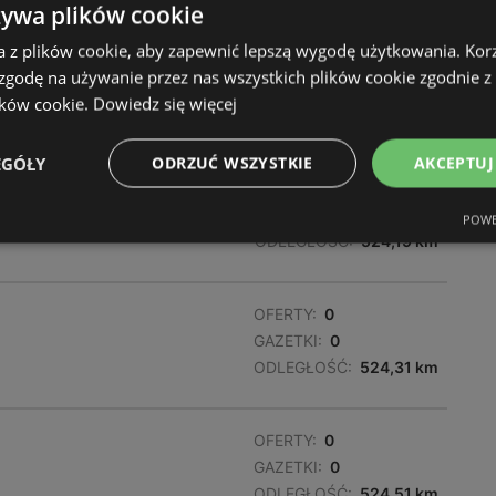
żywa plików cookie
a z plików cookie, aby zapewnić lepszą wygodę użytkowania. Korzy
OFERTY:
0
 zgodę na używanie przez nas wszystkich plików cookie zgodnie 
GAZETKI:
0
ików cookie.
Dowiedz się więcej
ODLEGŁOŚĆ:
523,85 km
EGÓŁY
ODRZUĆ WSZYSTKIE
AKCEPTUJ
OFERTY:
0
GAZETKI:
0
POWE
ODLEGŁOŚĆ:
524,19 km
OFERTY:
0
GAZETKI:
0
ODLEGŁOŚĆ:
524,31 km
OFERTY:
0
GAZETKI:
0
ODLEGŁOŚĆ:
524,51 km