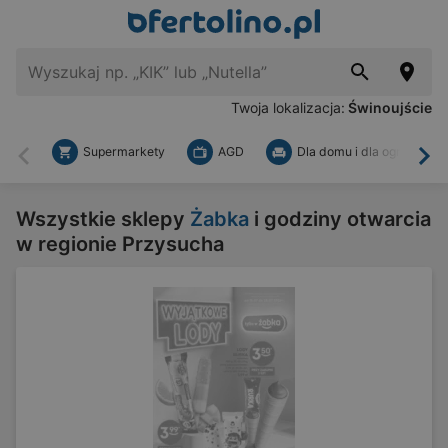
Twoja lokalizacja:
Świnoujście
Supermarkety
AGD
Dla domu i dla ogrodu
Wstecz
Dal
Wszystkie sklepy
Żabka
i godziny otwarcia
w regionie Przysucha