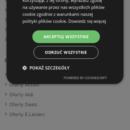
Korzystając z tej strony, wyrażasz zgodę
Aktualne gazetki Stokrotka
na używanie przez nas wszystkich plików
Aktualne gazetki Delikatesy Centrum
cookie zgodnie z warunkami naszej
Aktualne gazetki POLOmarket
polityki plików cookie.
Dowiedz się więcej
Aktualne gazetki Auchan
AKCEPTUJ WSZYSTKIE
Sklepy Żabka w Międzyzdroje
ODRZUĆ WSZYSTKIE
Podobne sklepy detaliczne
POKAŻ SZCZEGÓŁY
Oferty POLOmarket
POWERED BY COOKIESCRIPT
Oferty Action
Oferty Aldi
Oferty Dealz
Oferty E.Leclerc