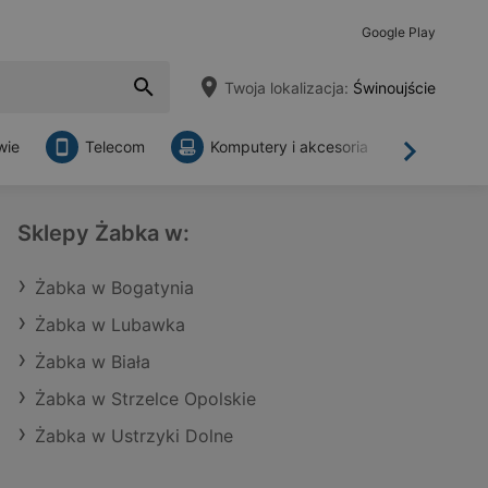
Google Play
Twoja lokalizacja:
Świnoujście
wie
Telecom
Komputery i akcesoria
Sklepy
Dalej
Sklepy Żabka w:
Żabka w Bogatynia
Żabka w Lubawka
Żabka w Biała
Żabka w Strzelce Opolskie
Żabka w Ustrzyki Dolne