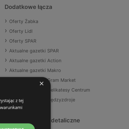
Dodatkowe łącza
Oferty Żabka
Oferty Lidl
Oferty SPAR
Aktualne gazetki SPAR
Aktualne gazetki Action
Aktualne gazetki Makro
Aktualne gazetki Gram Market
×
Aktualne gazetki Delikatesy Centrum
Sklepy Żabka w Międzyzdroje
stając z tej
z warunkami
Podobne sklepy detaliczne