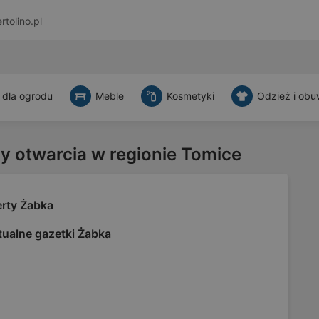
rtolino.pl
 dla ogrodu
Meble
Kosmetyki
Odzież i obu
ny otwarcia w regionie Tomice
erty Żabka
tualne gazetki Żabka