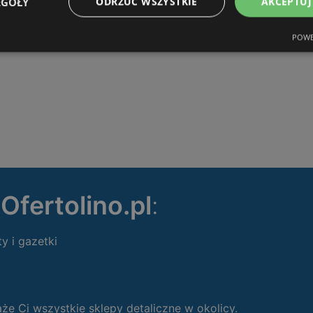
EGÓŁY
ODRZUĆ WSZYSTKIE
AKCEPTUJ
POWE
ę
Ofertolino.pl
:
ty i gazetki
 Ci wszystkie sklepy detaliczne w okolicy.