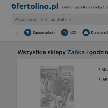
Oferty i gazetki pod ręką
Ofe
Supermarkety
AGD
Dla domu i
Wstecz
Wszystkie sklepy
Żabka
i godzi
Of
Ak