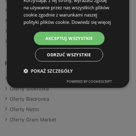
Korzystając z tej strony, wyrażasz zgodę
Aktualne gazetki Lidl
na używanie przez nas wszystkich plików
Aktualne gazetki Selgros
cookie zgodnie z warunkami naszej
Aktualne gazetki Stokrotka
polityki plików cookie.
Dowiedz się więcej
Aktualne gazetki Makro
AKCEPTUJ WSZYSTKIE
Sklepy Żabka w Międzyzdroje
ODRZUĆ WSZYSTKIE
Podobne sklepy detaliczne
POKAŻ SZCZEGÓŁY
Oferty POLOmarket
POWERED BY COOKIESCRIPT
Oferty Stokrotka
Oferty Biedronka
Oferty Netto
Oferty Gram Market