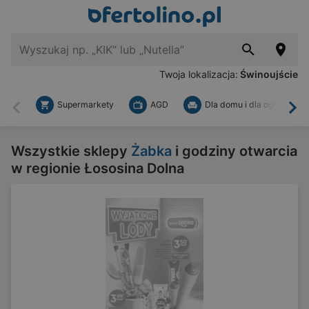
Twoja lokalizacja:
Świnoujście
Supermarkety
AGD
Dla domu i dla ogrodu
Wstecz
Dal
Wszystkie sklepy
Żabka
i godziny otwarcia
w regionie Łososina Dolna