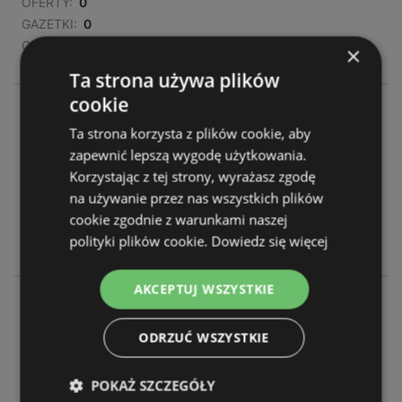
OFERTY:
0
GAZETKI:
0
ODLEGŁOŚĆ:
269,1 km
×
Ta strona używa plików
cookie
Żabka
Moniuszki 4a
Ta strona korzysta z plików cookie, aby
62-200 Gniezno
zapewnić lepszą wygodę użytkowania.
Korzystając z tej strony, wyrażasz zgodę
OFERTY:
0
na używanie przez nas wszystkich plików
GAZETKI:
0
cookie zgodnie z warunkami naszej
ODLEGŁOŚĆ:
269,12 km
polityki plików cookie.
Dowiedz się więcej
AKCEPTUJ WSZYSTKIE
Żabka
Łubieńskiego 8
ODRZUĆ WSZYSTKIE
62-200 Gniezno
POKAŻ SZCZEGÓŁY
OFERTY:
0