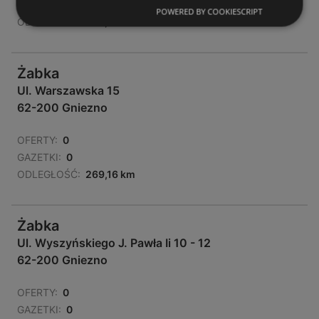
GAZETKI:
0
POWERED BY COOKIESCRIPT
ODLEGŁOŚĆ:
269,15 km
Żabka
Ul. Warszawska 15
62-200 Gniezno
OFERTY:
0
GAZETKI:
0
ODLEGŁOŚĆ:
269,16 km
Żabka
Ul. Wyszyńskiego J. Pawła Ii 10 - 12
62-200 Gniezno
OFERTY:
0
GAZETKI:
0