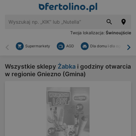
Twoja lokalizacja:
Świnoujście
Supermarkety
AGD
Dla domu i dla ogrodu
Wstecz
Dal
Wszystkie sklepy
Żabka
i godziny otwarcia
w regionie Gniezno (Gmina)