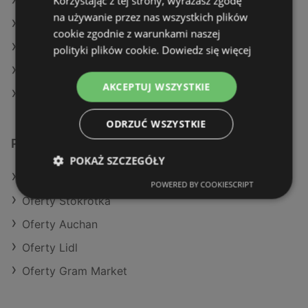
Korzystając z tej strony, wyrażasz zgodę
Aktualne gazetki Auchan
na używanie przez nas wszystkich plików
Aktualne gazetki Biedronka
cookie zgodnie z warunkami naszej
Aktualne gazetki SPAR
polityki plików cookie.
Dowiedz się więcej
Aktualne gazetki Eurocash
AKCEPTUJ WSZYSTKIE
Sklepy Żabka w Międzyzdroje
ODRZUĆ WSZYSTKIE
Podobne sklepy detaliczne
POKAŻ SZCZEGÓŁY
Oferty Selgros
POWERED BY COOKIESCRIPT
Oferty Stokrotka
Oferty Auchan
Oferty Lidl
Oferty Gram Market