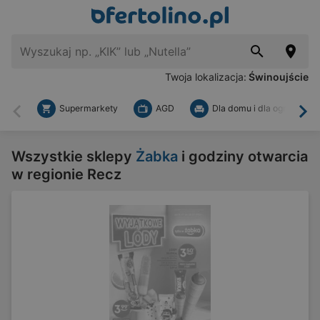
Twoja lokalizacja:
Świnoujście
Supermarkety
AGD
Dla domu i dla ogrodu
Wstecz
Dal
Wszystkie sklepy
Żabka
i godziny otwarcia
w regionie Recz