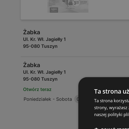
Żabka
Ul. Kr. Wł. Jagiełły 1
95-080 Tuszyn
Żabka
Ul. Kr. Wł. Jagiełły 1
95-080 Tuszyn
Otwórz teraz
Ta strona u
Poniedziałek - Sobota
06:00
-
23:00
Ta strona korzyst
strony, wyrażasz
naszej polityki pl