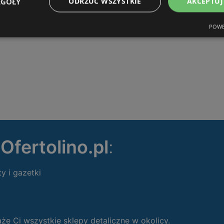
EGÓŁY
ODRZUĆ WSZYSTKIE
AKCEPTUJ
POWE
ę
Ofertolino.pl
:
ty i gazetki
 Ci wszystkie sklepy detaliczne w okolicy.