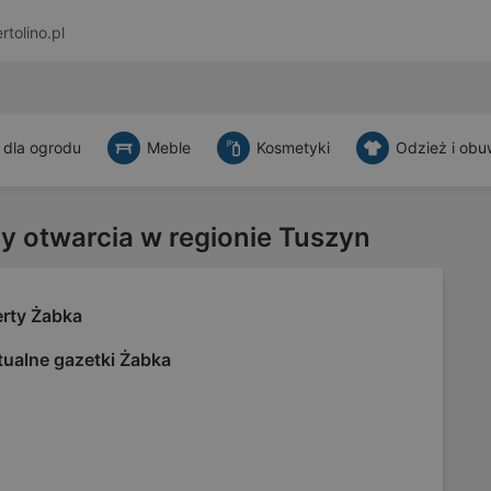
rtolino.pl
 dla ogrodu
Meble
Kosmetyki
Odzież i obu
ny otwarcia w regionie Tuszyn
erty Żabka
tualne gazetki Żabka