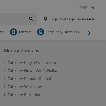
Google Play
Twoja lokalizacja:
Świnoujście
wie
Telecom
Komputery i akcesoria
Sklepy
Dalej
Sklepy Żabka w:
Żabka w Kąty Wrocławskie
Żabka w Nowa Wieś Wielka
Żabka w Płońsk (Gmina)
Żabka w Wieliszew
Żabka w Biskupice