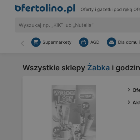
Oferty i gazetki pod ręką
Ofe
Supermarkety
AGD
Dla domu i
Wstecz
Wszystkie sklepy
Żabka
i godzi
Of
Ak