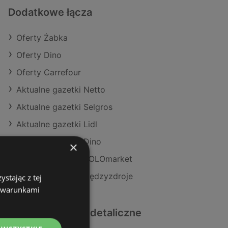
Dodatkowe łącza
Oferty Żabka
Oferty Dino
Oferty Carrefour
Aktualne gazetki Netto
Aktualne gazetki Selgros
Aktualne gazetki Lidl
Aktualne gazetki Dino
×
Aktualne gazetki POLOmarket
Sklepy Żabka w Międzyzdroje
stając z tej
z warunkami
Podobne sklepy detaliczne