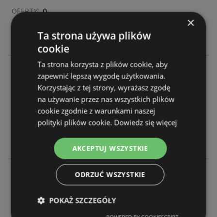
OFERTY:
0
×
GAZETKI:
0
Ta strona używa plików
ODLEGŁOŚĆ:
405,52 km
cookie
Ta strona korzysta z plików cookie, aby
Żabka
zapewnić lepszą wygodę użytkowania.
Ul. Zielona 27
Korzystając z tej strony, wyrażasz zgodę
98-220 Zduńska Wola
na używanie przez nas wszystkich plików
cookie zgodnie z warunkami naszej
OFERTY:
0
polityki plików cookie.
Dowiedz się więcej
GAZETKI:
0
ODLEGŁOŚĆ:
405,75 km
AKCEPTUJ WSZYSTKIE
Żabka
ODRZUĆ WSZYSTKIE
Ul. Łaska 70
98-220 Zduńska Wola
POKAŻ SZCZEGÓŁY
POWERED BY COOKIESCRIPT