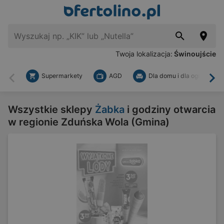
Twoja lokalizacja:
Świnoujście
Supermarkety
AGD
Dla domu i dla ogrodu
Wstecz
Dal
Wszystkie sklepy
Żabka
i godziny otwarcia
w regionie Zduńska Wola (Gmina)