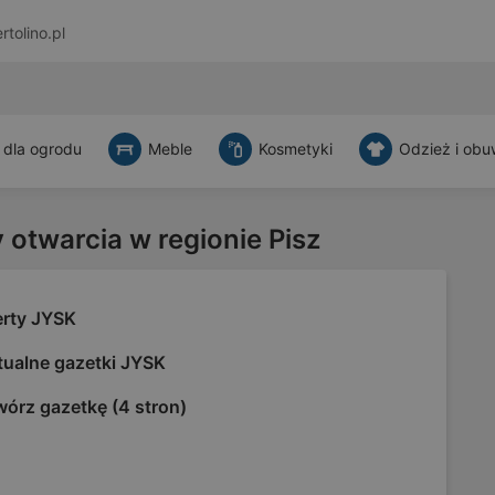
rtolino.pl
 dla ogrodu
Meble
Kosmetyki
Odzież i obu
 otwarcia w regionie Pisz
erty JYSK
tualne gazetki JYSK
wórz gazetkę (4 stron)