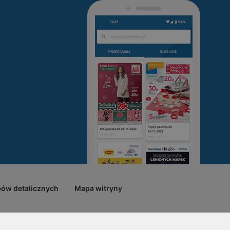
pów detalicznych
Mapa witryny