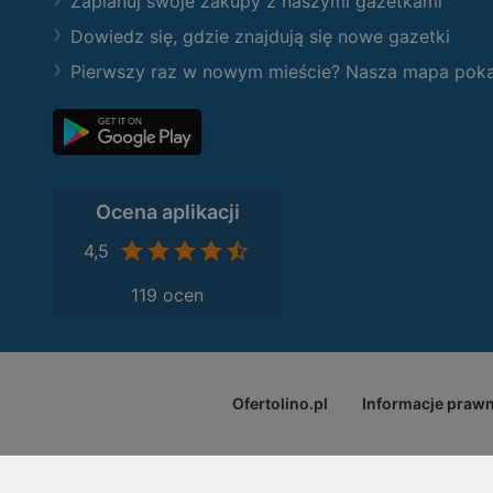
Zaplanuj swoje zakupy z naszymi gazetkami
Dowiedz się, gdzie znajdują się nowe gazetki
Pierwszy raz w nowym mieście? Nasza mapa pokaże
Ocena aplikacji
4,5
119 ocen
Ofertolino.pl
Informacje praw