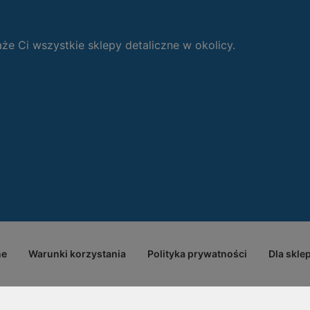
 Ci wszystkie sklepy detaliczne w okolicy.
ne
Warunki korzystania
Polityka prywatności
Dla skle