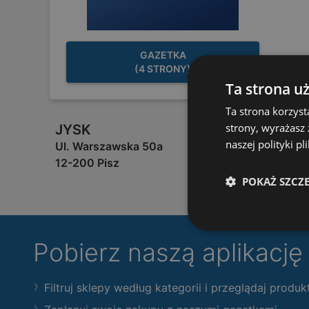
GAZETKA
(4 STRONY)
Ta strona u
Ta strona korzyst
strony, wyrażasz
JYSK
naszej polityki pl
Ul. Warszawska 50a
12-200 Pisz
POKAŻ SZCZ
Pobierz naszą aplikacj
Filtruj sklepy według kategorii i przeglądaj produk