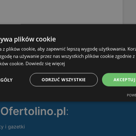
żywa plików cookie
a z plików cookie, aby zapewnić lepszą wygodę użytkowania. Korzy
 zgodę na używanie przez nas wszystkich plików cookie zgodnie 
OFERTY:
0
ików cookie.
Dowiedz się więcej
GAZETKI:
1
ODLEGŁOŚĆ:
497,15 km
EGÓŁY
ODRZUĆ WSZYSTKIE
AKCEPTUJ
POWE
ę
Ofertolino.pl
:
ty i gazetki