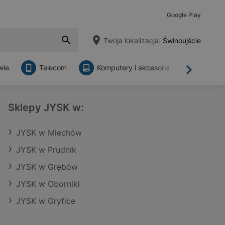
Google Play
Twoja lokalizacja:
Świnoujście
wie
Telecom
Komputery i akcesoria
Sklepy
Dalej
Sklepy JYSK w:
JYSK w Miechów
JYSK w Prudnik
JYSK w Grębów
JYSK w Oborniki
JYSK w Gryfice