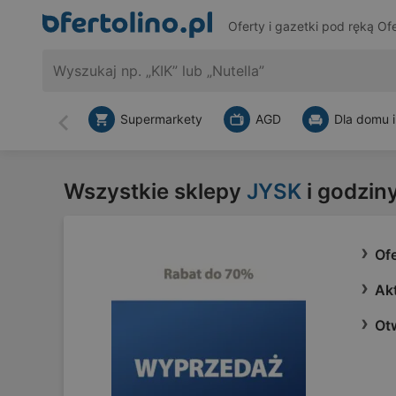
Oferty i gazetki pod ręką
Ofe
Supermarkety
AGD
Dla domu i
Wstecz
Wszystkie sklepy
JYSK
i godziny
Of
Ak
Ot