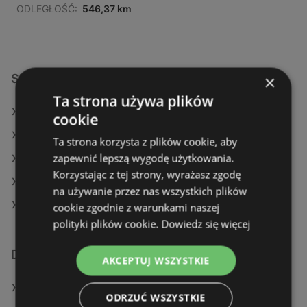
ODLEGŁOŚĆ:
546,37 km
Sklepy JYSK w:
×
Ta strona używa plików
JYSK w Sępólno Krajeńskie
cookie
JYSK w Krasnystaw (Gmina)
Ta strona korzysta z plików cookie, aby
zapewnić lepszą wygodę użytkowania.
JYSK w Lesznowola
Korzystając z tej strony, wyrażasz zgodę
JYSK w Łomianki
na używanie przez nas wszystkich plików
JYSK w Ostróda (Gmina)
cookie zgodnie z warunkami naszej
polityki plików cookie.
Dowiedz się więcej
Dodatkowe łącza
AKCEPTUJ WSZYSTKIE
Oferty JYSK
ODRZUĆ WSZYSTKIE