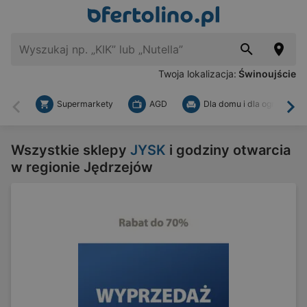
Twoja lokalizacja:
Świnoujście
Supermarkety
AGD
Dla domu i dla ogrodu
Wstecz
Dal
Wszystkie sklepy
JYSK
i godziny otwarcia
w regionie Jędrzejów