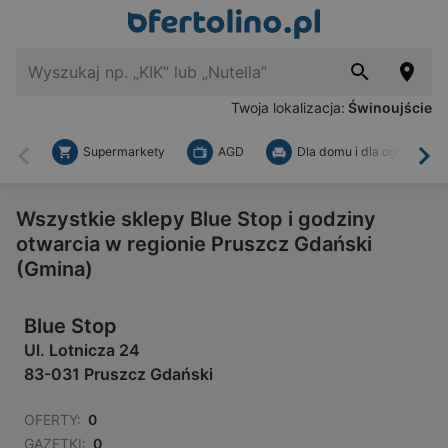
Twoja lokalizacja:
Świnoujście
Supermarkety
AGD
Dla domu i dla ogrodu
Wstecz
Dal
Wszystkie sklepy Blue Stop i godziny
otwarcia w regionie Pruszcz Gdański
(Gmina)
Blue Stop
Ul. Lotnicza 24
83-031 Pruszcz Gdański
OFERTY:
0
GAZETKI:
0