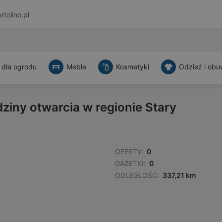
rtolino.pl
 dla ogrodu
Meble
Kosmetyki
Odzież i obu
dziny otwarcia w regionie Stary
OFERTY:
0
GAZETKI:
0
ODLEGŁOŚĆ:
337,21 km