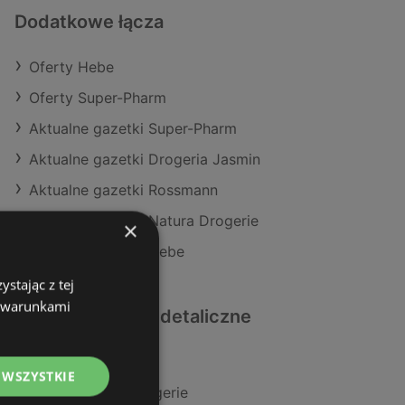
Dodatkowe łącza
Oferty Hebe
Oferty Super-Pharm
Aktualne gazetki Super-Pharm
Aktualne gazetki Drogeria Jasmin
Aktualne gazetki Rossmann
Aktualne gazetki Natura Drogerie
×
Aktualne gazetki Hebe
stając z tej
z warunkami
Podobne sklepy detaliczne
Oferty Rossmann
 WSZYSTKIE
Oferty Natura Drogerie