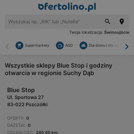
Twoja lokalizacja:
Świnoujście
Supermarkety
AGD
Dla domu i dla ogrodu
Wstecz
Dal
Wszystkie sklepy Blue Stop i godziny
otwarcia w regionie Suchy Dąb
Blue Stop
Ul. Sportowa 27
83-022 Pszczółki
OFERTY:
0
GAZETKI:
0
ODLEGŁOŚĆ:
295,65 km