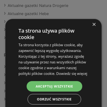
Aktualne gazetki Natura Drogerie
Aktualne gazetki Hebe
Aktualne gazetki Rossmann
×
Ta strona używa plików
Aktualne gazetki Super-Pharm
cookie
Aktualne gazetki Drogeria Jasmin
Ta strona korzysta z plików cookie, aby
zapewnić lepszą wygodę użytkowania.
Podobne sklepy detaliczne
Korzystając z tej strony, wyrażasz zgodę
na używanie przez nas wszystkich plików
Oferty Rossmann
cookie zgodnie z warunkami naszej
polityki plików cookie.
Dowiedz się więcej
Oferty Natura Drogerie
Oferty Hebe
AKCEPTUJ WSZYSTKIE
Oferty Super-Pharm
ODRZUĆ WSZYSTKIE
Oferty Drogeria Jasmin