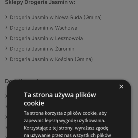
Sklepy Drogeria Jasmin w:
Drogeria Jasmin w Nowa Ruda (Gmina)
Drogeria Jasmin w Wschowa
Drogeria Jasmin w Lesznowola
Drogeria Jasmin w Żuromin
Drogeria Jasmin w Kościan (Gmina)
Dodatkowe łącza
×
Ta strona używa plików
Oferty Drogeria Jasmin
cookie
Oferty Rossmann
Ta strona korzysta z plików cookie, aby
Oferty Natura Drogerie
zapewnić lepszą wygodę użytkowania.
Korzystając z tej strony, wyrażasz zgodę
Aktualne gazetki Natura Drogerie
na używanie przez nas wszystkich plików