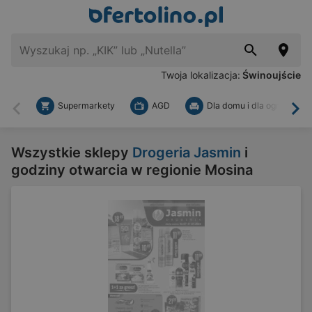
Twoja lokalizacja:
Świnoujście
Supermarkety
AGD
Dla domu i dla ogrodu
Wstecz
Dal
Wszystkie sklepy
Drogeria Jasmin
i
godziny otwarcia w regionie Mosina