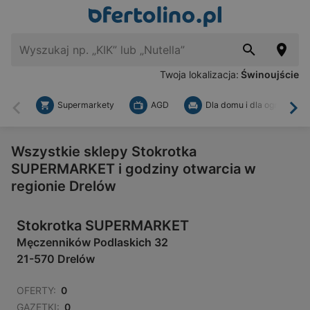
Twoja lokalizacja:
Świnoujście
Supermarkety
AGD
Dla domu i dla ogrodu
Wstecz
Dal
Wszystkie sklepy Stokrotka
SUPERMARKET i godziny otwarcia w
regionie Drelów
Stokrotka SUPERMARKET
Męczenników Podlaskich 32
21-570 Drelów
OFERTY:
0
GAZETKI:
0