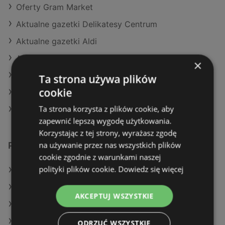
Oferty Gram Market
Aktualne gazetki Delikatesy Centrum
Aktualne gazetki Aldi
Aktualne gazetki Lidl
×
Aktualne gazetki Dealz
Ta strona używa plików
cookie
Aktualne gazetki Netto
Ta strona korzysta z plików cookie, aby
Sklepy Stokrotka SUPERMARKET w Police
zapewnić lepszą wygodę użytkowania.
Korzystając z tej strony, wyrażasz zgodę
na używanie przez nas wszystkich plików
Podobne sklepy detaliczne
cookie zgodnie z warunkami naszej
polityki plików cookie.
Dowiedz się więcej
Oferty Action
Oferty Dino
AKCEPTUJ WSZYSTKIE
Oferty Dealz
Oferty SPAR
ODRZUĆ WSZYSTKIE