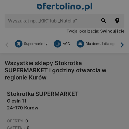
Twoja lokalizacja:
Świnoujście
Supermarkety
AGD
Dla domu i dla ogrodu
Wstecz
Dal
Wszystkie sklepy Stokrotka
SUPERMARKET i godziny otwarcia w
regionie Kurów
Stokrotka SUPERMARKET
Olesin 11
24-170 Kurów
OFERTY:
0
GAZETKI:
0