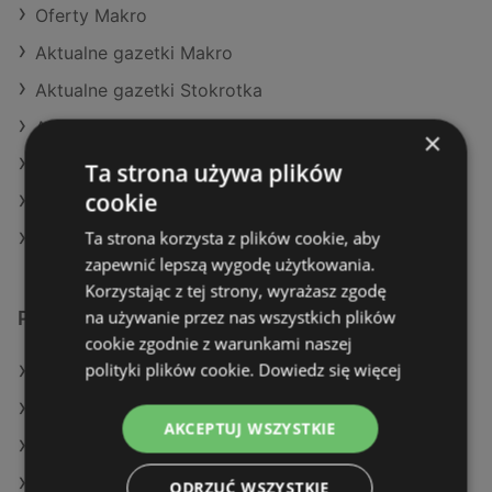
Oferty Makro
Aktualne gazetki Makro
Aktualne gazetki Stokrotka
Aktualne gazetki Dino
×
Aktualne gazetki SPAR
Ta strona używa plików
cookie
Aktualne gazetki Biedronka
Ta strona korzysta z plików cookie, aby
Sklepy Stokrotka SUPERMARKET w Police
zapewnić lepszą wygodę użytkowania.
Korzystając z tej strony, wyrażasz zgodę
na używanie przez nas wszystkich plików
Podobne sklepy detaliczne
cookie zgodnie z warunkami naszej
polityki plików cookie.
Dowiedz się więcej
Oferty Action
Oferty Dino
AKCEPTUJ WSZYSTKIE
Oferty Makro
Oferty Auchan
ODRZUĆ WSZYSTKIE