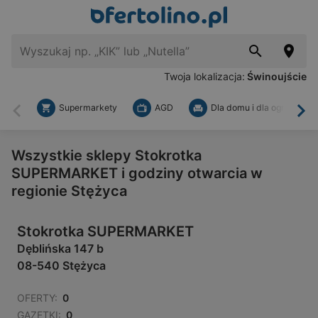
Twoja lokalizacja:
Świnoujście
Supermarkety
AGD
Dla domu i dla ogrodu
Wstecz
Dal
Wszystkie sklepy Stokrotka
SUPERMARKET i godziny otwarcia w
regionie Stężyca
Stokrotka SUPERMARKET
Dęblińska 147 b
08-540 Stężyca
OFERTY:
0
GAZETKI:
0