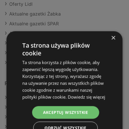
Oferty Lidl
Aktualne gazetki Żabka
Aktualne gazetki SPAR
Aktualne gazetki Carrefour
×
Aktualne gazetki Selgros
Ta strona używa plików
cookie
Aktualne gazetki Stokrotka
Ta strona korzysta z plików cookie, aby
Sklepy Stokrotka SUPERMARKET w Police
zapewnić lepszą wygodę użytkowania.
Korzystając z tej strony, wyrażasz zgodę
na używanie przez nas wszystkich plików
Podobne sklepy detaliczne
cookie zgodnie z warunkami naszej
polityki plików cookie.
Dowiedz się więcej
Oferty POLOmarket
Oferty Stokrotka
AKCEPTUJ WSZYSTKIE
Oferty Dealz
Oferty Delikatesy Centrum
ODRZUĆ WSZYSTKIE