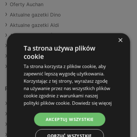
Oferty Auchan
Aktualne gazetki Dino
Aktualne gazetki Aldi
Aktualne gazetki Żabka
×
Aktualne gazetki Netto
Ta strona używa plików
cookie
Aktualne gazetki Stokrotka
Ta strona korzysta z plików cookie, aby
Sklepy Stokrotka SUPERMARKET w Police
zapewnić lepszą wygodę użytkowania.
Korzystając z tej strony, wyrażasz zgodę
na używanie przez nas wszystkich plików
Podobne sklepy detaliczne
cookie zgodnie z warunkami naszej
polityki plików cookie.
Dowiedz się więcej
Oferty Lidl
Oferty Dino
AKCEPTUJ WSZYSTKIE
Oferty Eurocash
Oferty Netto
ODRZUĆ WSZYSTKIE