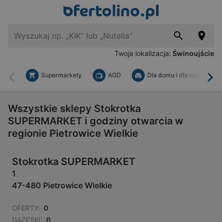
Twoja lokalizacja:
Świnoujście
Supermarkety
AGD
Dla domu i dla ogrodu
Wstecz
Dal
Wszystkie sklepy Stokrotka
SUPERMARKET i godziny otwarcia w
regionie Pietrowice Wielkie
Stokrotka SUPERMARKET
1
47-480 Pietrowice Wielkie
OFERTY:
0
GAZETKI:
0