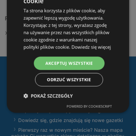
cookie
Ta strona korzysta z plików cookie, aby
zapewnić lepszą wygodę użytkowania.
Podobne sklepy detaliczne
Korzystając z tej strony, wyrażasz zgodę
na używanie przez nas wszystkich plików
Oferty JYSK
cookie zgodnie z warunkami naszej
polityki plików cookie.
Dowiedz się więcej
AKCEPTUJ WSZYSTKIE
Pobierz naszą aplikację
ODRZUĆ WSZYSTKIE
Ofertolino.pl
:
Filtruj sklepy według kategorii i przeglądaj
POKAŻ SZCZEGÓŁY
produkty i gazetki
POWERED BY COOKIESCRIPT
Zaplanuj swoje zakupy z naszymi gazetkami
Dowiedz się, gdzie znajdują się nowe gazetki
Pierwszy raz w nowym mieście? Nasza mapa