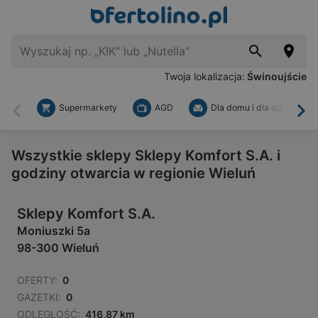
Twoja lokalizacja:
Świnoujście
Supermarkety
AGD
Dla domu i dla ogrodu
Wstecz
Dal
Wszystkie sklepy Sklepy Komfort S.A. i
godziny otwarcia w regionie Wieluń
Sklepy Komfort S.A.
Moniuszki 5a
98-300 Wieluń
OFERTY:
0
GAZETKI:
0
ODLEGŁOŚĆ:
416,87 km