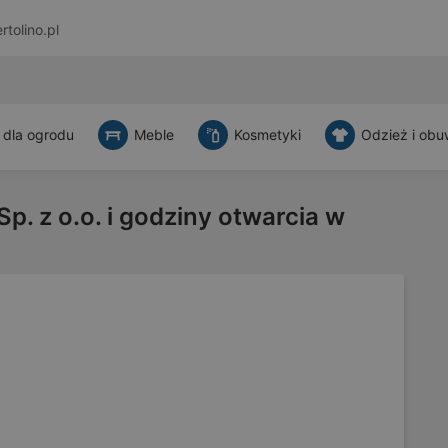
rtolino.pl
 dla ogrodu
Meble
Kosmetyki
Odzież i obu
p. z o.o. i godziny otwarcia w