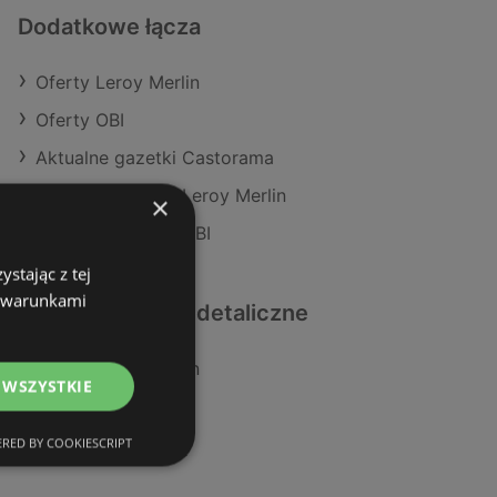
Dodatkowe łącza
Oferty Leroy Merlin
Oferty OBI
Aktualne gazetki Castorama
Aktualne gazetki Leroy Merlin
×
Aktualne gazetki OBI
stając z tej
z warunkami
Podobne sklepy detaliczne
Oferty Leroy Merlin
 WSZYSTKIE
Oferty Castorama
Oferty OBI
RED BY COOKIESCRIPT