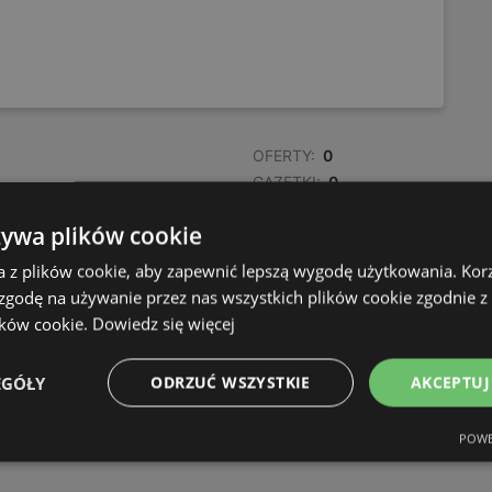
OFERTY:
0
GAZETKI:
0
ODLEGŁOŚĆ:
252,19 km
żywa plików cookie
a z plików cookie, aby zapewnić lepszą wygodę użytkowania. Korzy
 zgodę na używanie przez nas wszystkich plików cookie zgodnie 
ików cookie.
Dowiedz się więcej
EGÓŁY
ODRZUĆ WSZYSTKIE
AKCEPTUJ
POWE