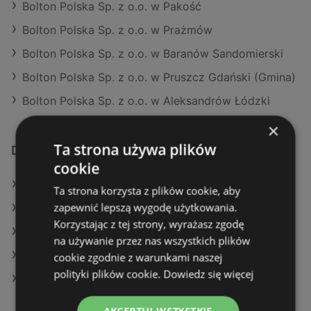
Bolton Polska Sp. z o.o. w Pakość
Bolton Polska Sp. z o.o. w Prażmów
Bolton Polska Sp. z o.o. w Baranów Sandomierski
Bolton Polska Sp. z o.o. w Pruszcz Gdański (Gmina)
Bolton Polska Sp. z o.o. w Aleksandrów Łódzki
×
Ta strona używa plików
Dodatkowe łącza
cookie
Oferty Leroy Merlin
Ta strona korzysta z plików cookie, aby
zapewnić lepszą wygodę użytkowania.
Oferty Castorama
Korzystając z tej strony, wyrażasz zgodę
Aktualne gazetki OBI
na używanie przez nas wszystkich plików
Aktualne gazetki Castorama
cookie zgodnie z warunkami naszej
polityki plików cookie.
Dowiedz się więcej
Aktualne gazetki Leroy Merlin