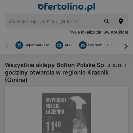
Twoja lokalizacja:
Świnoujście
Supermarkety
AGD
Dla domu i dla ogrodu
Wstecz
Dal
Wszystkie sklepy Bolton Polska Sp. z o.o. i
godziny otwarcia w regionie Kraśnik
(Gmina)