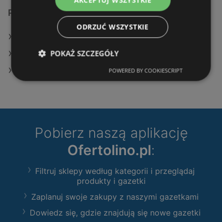
AKCEPTUJ WSZYSTKIE
Podobne sklepy detaliczne
ODRZUĆ WSZYSTKIE
Oferty Leroy Merlin
POKAŻ SZCZEGÓŁY
Oferty Castorama
Oferty OBI
POWERED BY COOKIESCRIPT
Pobierz naszą aplikację
Ofertolino.pl
:
Filtruj sklepy według kategorii i przeglądaj
produkty i gazetki
Zaplanuj swoje zakupy z naszymi gazetkami
Dowiedz się, gdzie znajdują się nowe gazetki