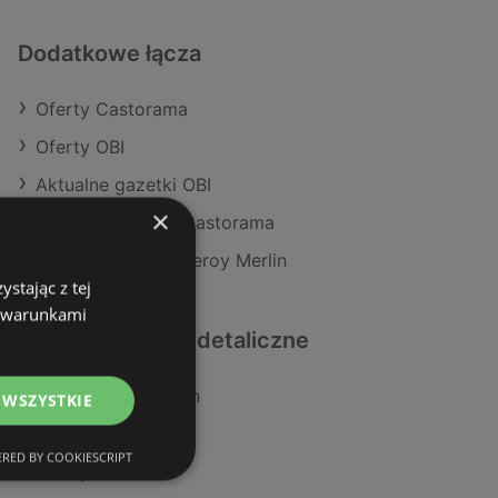
Dodatkowe łącza
Oferty Castorama
Oferty OBI
Aktualne gazetki OBI
×
Aktualne gazetki Castorama
Aktualne gazetki Leroy Merlin
stając z tej
z warunkami
Podobne sklepy detaliczne
Oferty Leroy Merlin
 WSZYSTKIE
Oferty Castorama
RED BY COOKIESCRIPT
Oferty OBI