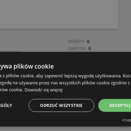
OFERTY:
0
GAZETKI:
0
ODLEGŁOŚĆ:
201,15 km
żywa plików cookie
OFERTY:
0
a z plików cookie, aby zapewnić lepszą wygodę użytkowania. Korzy
GAZETKI:
0
 zgodę na używanie przez nas wszystkich plików cookie zgodnie 
ODLEGŁOŚĆ:
203,86 km
ików cookie.
Dowiedz się więcej
EGÓŁY
ODRZUĆ WSZYSTKIE
AKCEPTUJ
POWE