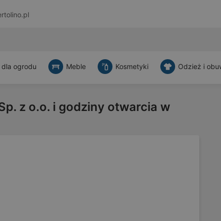
rtolino.pl
 dla ogrodu
Meble
Kosmetyki
Odzież i obu
p. z o.o. i godziny otwarcia w