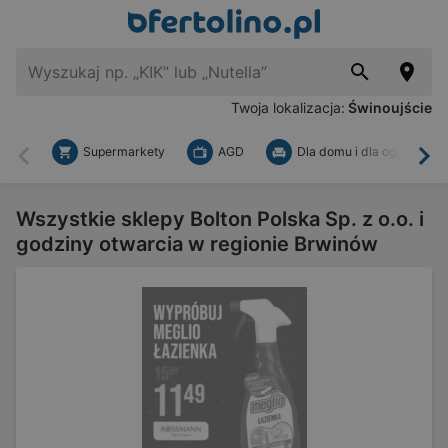
Twoja lokalizacja:
Świnoujście
Supermarkety
AGD
Dla domu i dla ogrodu
Wstecz
Dal
Wszystkie sklepy Bolton Polska Sp. z o.o. i
godziny otwarcia w regionie Brwinów