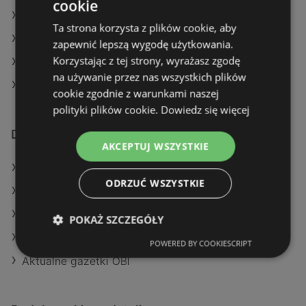
cookie
Bolton Polska Sp. z o.o. w Raszyn
Ta strona korzysta z plików cookie, aby
Bolton Polska Sp. z o.o. w Żuromin
zapewnić lepszą wygodę użytkowania.
Korzystając z tej strony, wyrażasz zgodę
Bolton Polska Sp. z o.o. w Libiąż
na używanie przez nas wszystkich plików
Bolton Polska Sp. z o.o. w Olesno
cookie zgodnie z warunkami naszej
polityki plików cookie.
Dowiedz się więcej
Dodatkowe łącza
AKCEPTUJ WSZYSTKIE
Oferty Leroy Merlin
ODRZUĆ WSZYSTKIE
Oferty OBI
Aktualne gazetki Castorama
POKAŻ SZCZEGÓŁY
Aktualne gazetki Leroy Merlin
POWERED BY COOKIESCRIPT
Aktualne gazetki OBI