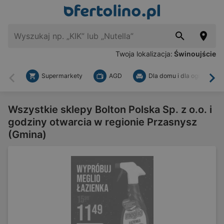
Twoja lokalizacja:
Świnoujście
Supermarkety
AGD
Dla domu i dla ogrodu
Wstecz
Dal
Wszystkie sklepy Bolton Polska Sp. z o.o. i
godziny otwarcia w regionie Przasnysz
(Gmina)