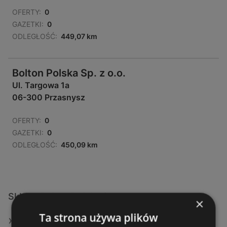
OFERTY:
0
GAZETKI:
0
ODLEGŁOŚĆ:
449,07 km
Bolton Polska Sp. z o.o.
Ul. Targowa 1a
06-300 Przasnysz
OFERTY:
0
GAZETKI:
0
ODLEGŁOŚĆ:
450,09 km
Sklepy Bolton Polska Sp. z o.o. w:
×
Ta strona używa plików
Bolton Polska Sp. z o.o. w Janowiec Wielkopolski