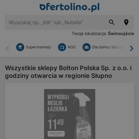
Twoja lokalizacja:
Świnoujście
Supermarkety
AGD
Dla domu i dla ogrodu
Wstecz
Dal
Wszystkie sklepy Bolton Polska Sp. z o.o. i
godziny otwarcia w regionie Słupno