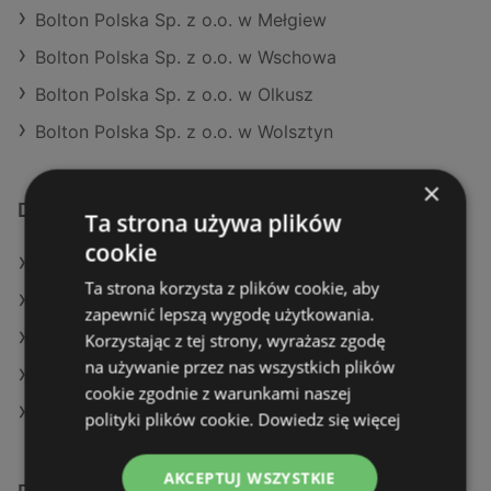
Bolton Polska Sp. z o.o. w Mełgiew
Bolton Polska Sp. z o.o. w Wschowa
Bolton Polska Sp. z o.o. w Olkusz
Bolton Polska Sp. z o.o. w Wolsztyn
×
Dodatkowe łącza
Ta strona używa plików
cookie
Oferty Leroy Merlin
Ta strona korzysta z plików cookie, aby
Oferty Castorama
zapewnić lepszą wygodę użytkowania.
Aktualne gazetki Leroy Merlin
Korzystając z tej strony, wyrażasz zgodę
na używanie przez nas wszystkich plików
Aktualne gazetki OBI
cookie zgodnie z warunkami naszej
Aktualne gazetki Castorama
polityki plików cookie.
Dowiedz się więcej
AKCEPTUJ WSZYSTKIE