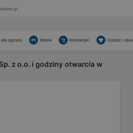
rtolino.pl
 dla ogrodu
Meble
Kosmetyki
Odzież i obu
p. z o.o. i godziny otwarcia w