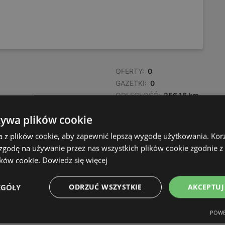
OFERTY:
0
GAZETKI:
0
ODLEGŁOŚĆ:
256,16 km
żywa plików cookie
a z plików cookie, aby zapewnić lepszą wygodę użytkowania. Korzy
 zgodę na używanie przez nas wszystkich plików cookie zgodnie 
ików cookie.
Dowiedz się więcej
EGÓŁY
ODRZUĆ WSZYSTKIE
AKCEPTUJ
POWE