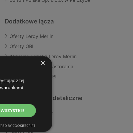
Bolton Polska Sp. z o.o. w Pełczyce
Dodatkowe łącza
Oferty Leroy Merlin
Oferty OBI
Aktualne gazetki Leroy Merlin
×
Aktualne gazetki Castorama
Aktualne gazetki OBI
stając z tej
z warunkami
Podobne sklepy detaliczne
 WSZYSTKIE
Oferty Leroy Merlin
Oferty Castorama
RED BY COOKIESCRIPT