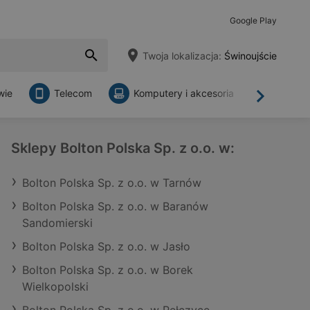
Google Play
Twoja lokalizacja:
Świnoujście
wie
Telecom
Komputery i akcesoria
Sklepy
Dalej
Sklepy Bolton Polska Sp. z o.o. w:
Bolton Polska Sp. z o.o. w Tarnów
Bolton Polska Sp. z o.o. w Baranów
Sandomierski
Bolton Polska Sp. z o.o. w Jasło
Bolton Polska Sp. z o.o. w Borek
Wielkopolski