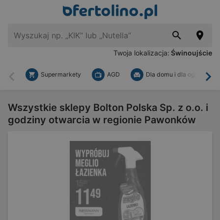
Twoja lokalizacja:
Świnoujście
Supermarkety
AGD
Dla domu i dla ogrodu
Wstecz
Dal
Wszystkie sklepy Bolton Polska Sp. z o.o. i
godziny otwarcia w regionie Pawonków