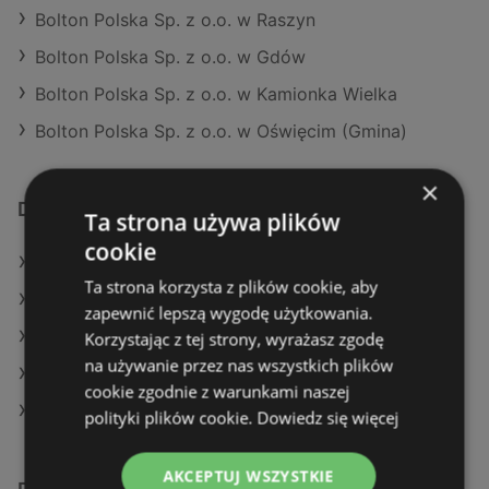
Bolton Polska Sp. z o.o. w Raszyn
Bolton Polska Sp. z o.o. w Gdów
Bolton Polska Sp. z o.o. w Kamionka Wielka
Bolton Polska Sp. z o.o. w Oświęcim (Gmina)
×
Dodatkowe łącza
Ta strona używa plików
cookie
Oferty Leroy Merlin
Ta strona korzysta z plików cookie, aby
Oferty OBI
zapewnić lepszą wygodę użytkowania.
Aktualne gazetki OBI
Korzystając z tej strony, wyrażasz zgodę
na używanie przez nas wszystkich plików
Aktualne gazetki Castorama
cookie zgodnie z warunkami naszej
Aktualne gazetki Leroy Merlin
polityki plików cookie.
Dowiedz się więcej
AKCEPTUJ WSZYSTKIE