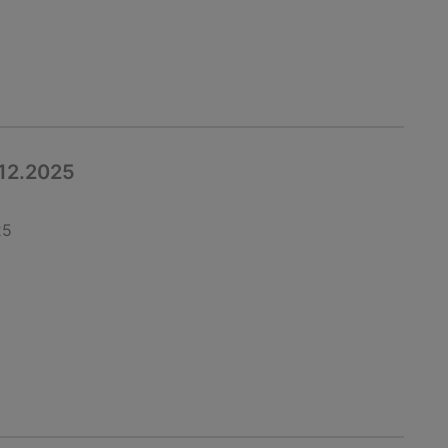
.12.2025
25