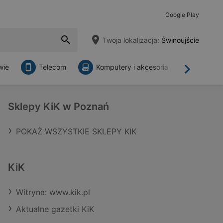
Google Play
Twoja lokalizacja:
Świnoujście
wie
Telecom
Komputery i akcesoria
Sklepy
Dalej
Sklepy KiK w Poznań
POKAŻ WSZYSTKIE SKLEPY KIK
KiK
Witryna: www.kik.pl
Aktualne gazetki KiK