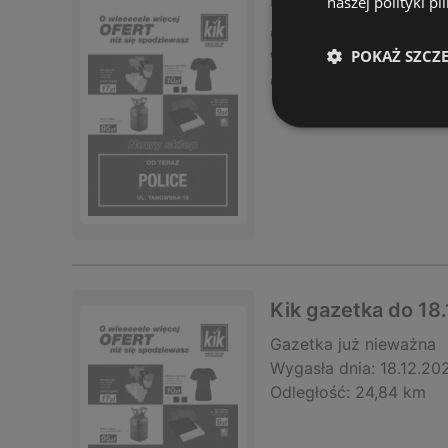
Kik gazetka do 21
naszej polityki pl
Gazetka
już nieważna
POKAŻ SZCZ
Wygasła dnia:
21.12.20
Odległość:
24,84 km
Kik gazetka do 18
Gazetka
już nieważna
Wygasła dnia:
18.12.20
Odległość:
24,84 km