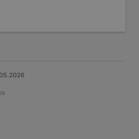
.05.2026
26