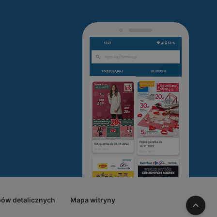
pów detalicznych
Mapa witryny
W gó