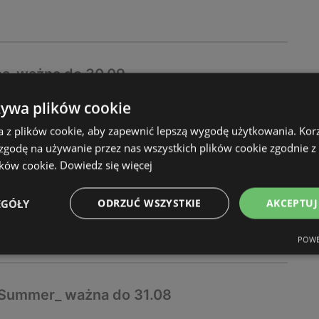
na_ważna do 30.09
żywa plików cookie
025
a z plików cookie, aby zapewnić lepszą wygodę użytkowania. Korzy
 zgodę na używanie przez nas wszystkich plików cookie zgodnie 
ików cookie.
Dowiedz się więcej
EGÓŁY
ODRZUĆ WSZYSTKIE
AKCEPTUJ
POWE
 Summer_ ważna do 31.08