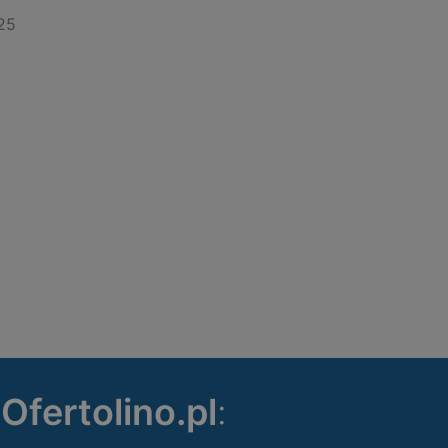
25
ę
Ofertolino.pl
: