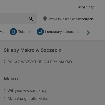
Google Play
Twoja lokalizacja:
Świnoujście
wie
Telecom
Komputery i akcesoria
Sklepy
Dalej
Sklepy Makro w Szczecin
POKAŻ WSZYSTKIE SKLEPY MAKRO
Makro
Witryna: www.makro.pl
Aktualne gazetki Makro