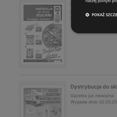
naszej polityki pl
Oferta dla gastro
Gazetka
już nieważna
POKAŻ SZCZ
Wygasła dnia:
02.03.2
Dystrybucja do s
Gazetka
już nieważna
Wygasła dnia:
02.03.2