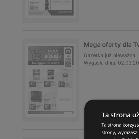
Mega oferty dla T
Gazetka
już nieważna
Wygasła dnia:
02.03.2
Ta strona u
Ta strona korzyst
strony, wyrażasz