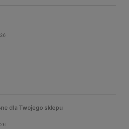
026
sne dla Twojego sklepu
026