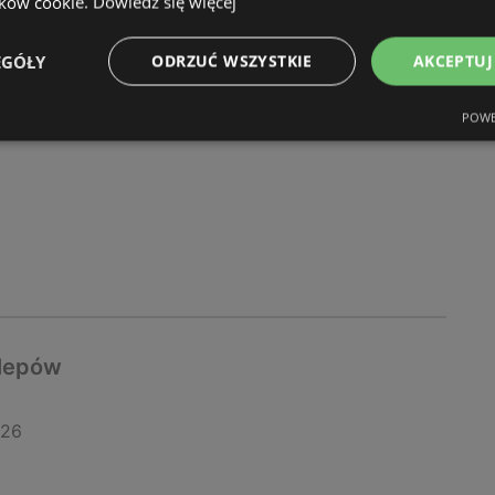
ików cookie.
Dowiedz się więcej
nomii
EGÓŁY
ODRZUĆ WSZYSTKIE
AKCEPTUJ
026
POWE
klepów
026