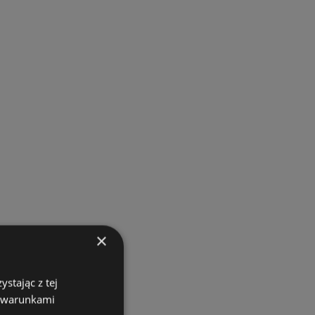
×
stając z tej
z warunkami