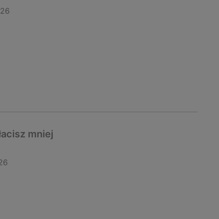
026
łacisz mniej
26