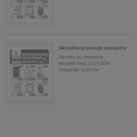
Aktualne promocje specjalne
Gazetka
już nieważna
Wygasła dnia:
01.07.2026
Odległość:
3,65 km