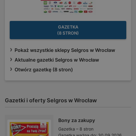
GAZETKA
(8 STRON)
Pokaż wszystkie sklepy Selgros w Wrocław
Aktualne gazetki Selgros w Wrocław
Otwórz gazetkę (8 stron)
Gazetki i oferty Selgros w Wrocław
Bony za zakupy
Gazetka – 8 stron
Gazetka ważna do:
30.09.2026