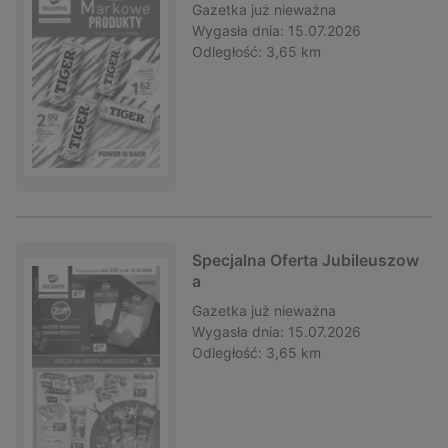
Gazetka
już nieważna
Wygasła dnia:
15.07.2026
Odległość:
3,65 km
Specjalna Oferta Jubileuszow
a
Gazetka
już nieważna
Wygasła dnia:
15.07.2026
Odległość:
3,65 km