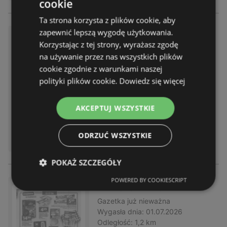
cookie
Ta strona korzysta z plików cookie, aby
zapewnić lepszą wygodę użytkowania.
Market
Korzystając z tej strony, wyrażasz zgodę
Gazetka
już nieważna
na używanie przez nas wszystkich plików
Wygasła dnia:
01.07.2026
cookie zgodnie z warunkami naszej
Odległość:
1,2 km
polityki plików cookie.
Dowiedz się więcej
AKCEPTUJ WSZYSTKIE
ODRZUĆ WSZYSTKIE
POKAŻ SZCZEGÓŁY
POWERED BY COOKIESCRIPT
Rabaty i promocje
Gazetka
już nieważna
Wygasła dnia:
01.07.2026
Odległość:
1,2 km