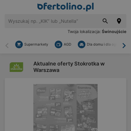
Twoja lokalizacja:
Świnoujście
Supermarkety
AGD
Dla domu i dla ogrodu
Wstecz
Dal
Aktualne oferty Stokrotka w
Warszawa