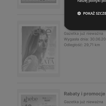
naszej polityki pl
POKAŻ SZCZ
Odkryj atrakcyjne
Gazetka
już nieważna
Wygasła dnia:
30.06.2
Odległość:
29,71 km
Rabaty i promocje
Gazetka
już nieważna