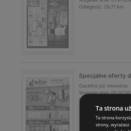
Odległość:
29,71 km
Specjalne oferty d
Gazetka
już nieważna
Wygasła dnia:
02.07.20
Odległość:
29,71 km
Ta strona u
Ta strona korzyst
strony, wyrażasz