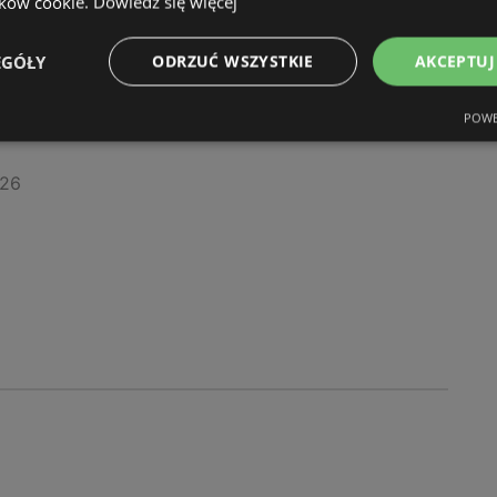
ików cookie.
Dowiedz się więcej
EGÓŁY
ODRZUĆ WSZYSTKIE
AKCEPTUJ
 oferty
POWE
026