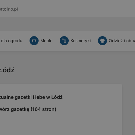
rtolino.pl
 dla ogrodu
Meble
Kosmetyki
Odzież i obu
 Łódź
tualne gazetki Hebe w Łódź
wórz gazetkę (164 stron)