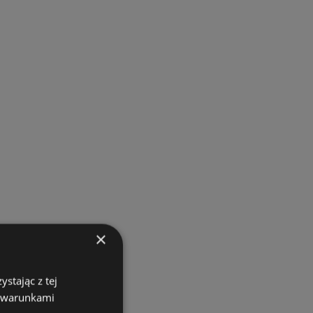
×
stając z tej
z warunkami