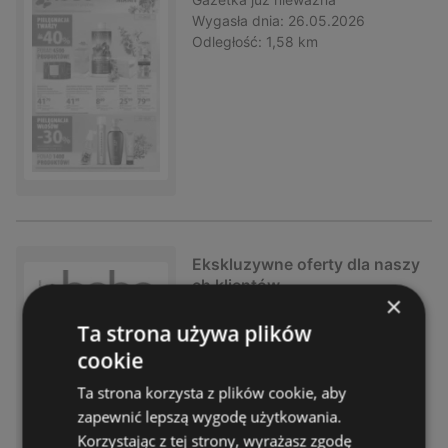
Wygasła dnia:
26.05.2026
Odległość:
1,58 km
Ekskluzywne oferty dla naszy
ch klientów
×
Gazetka
już nieważna
Ta strona używa plików
Wygasła dnia:
18.05.2026
cookie
Odległość:
1,58 km
Ta strona korzysta z plików cookie, aby
zapewnić lepszą wygodę użytkowania.
Korzystając z tej strony, wyrażasz zgodę