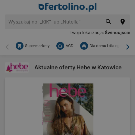
Twoja lokalizacja:
Świnoujście
Supermarkety
AGD
Dla domu i dla ogrodu
Wstecz
Dal
Aktualne oferty Hebe w Katowice