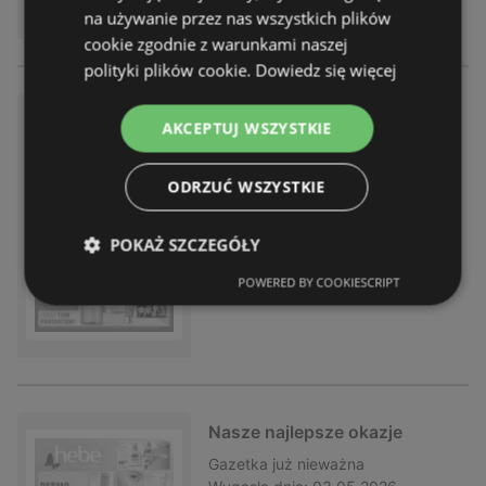
na używanie przez nas wszystkich plików
cookie zgodnie z warunkami naszej
polityki plików cookie.
Dowiedz się więcej
Hebe gazetka
AKCEPTUJ WSZYSTKIE
Gazetka
już nieważna
Wygasła dnia:
05.05.2026
ODRZUĆ WSZYSTKIE
Odległość:
1,58 km
POKAŻ SZCZEGÓŁY
POWERED BY COOKIESCRIPT
Nasze najlepsze okazje
Gazetka
już nieważna