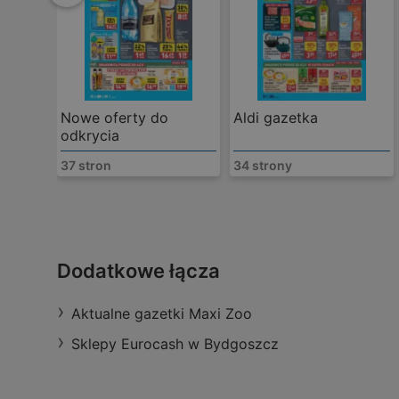
Nowe oferty do
Aldi gazetka
odkrycia
37 stron
34 strony
Rossmann
Ul. Gdańska 15, 85-005 Bydgoszcz
Dodatkowe łącza
odległość:
0,42 km
oferty:
1
Aktualne gazetki Maxi Zoo
Sklepy Eurocash w Bydgoszcz