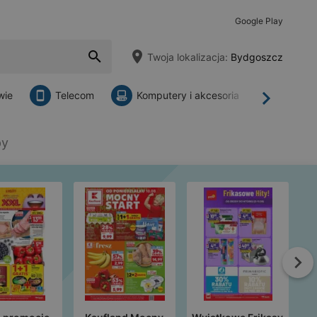
Google Play
Twoja lokalizacja:
Bydgoszcz
wie
Telecom
Komputery i akcesoria
Sklepy
Dalej
py
Da