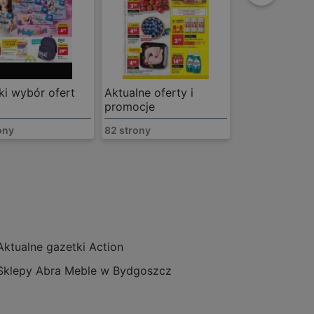
ki wybór ofert
Aktualne oferty i
promocje
ony
82 strony
85-001 Bydgoszcz
m
oferty:
3
Aktualne gazetki Action
Sklepy Abra Meble w Bydgoszcz