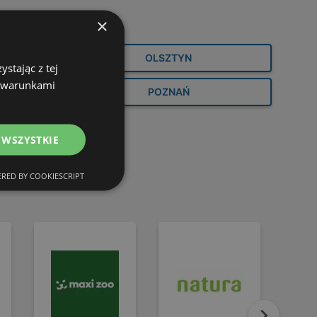
×
OLSZTYN
stając z tej
z warunkami
POZNAŃ
ki wybór ofert
Aktualne oferty i
promocje
 WSZYSTKIE
ony
82 strony
RED BY COOKIESCRIPT