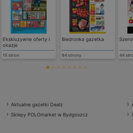
Ekskluzywne oferty i
Biedronka gazetka
Szero
okazje
15 stron
84 strony
44 str
Biedronka
Dworcowa 46, 
odległość:
0,44 k
Aktualne gazetki Dealz
Sklepy POLOmarket w Bydgoszcz