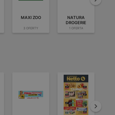
Dalej
MAXI ZOO
NATURA
S
DROGERIE
3 OFERTY
1 OFERTA
Dalej