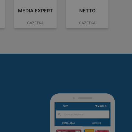
MEDIA EXPERT
NETTO
PO
GAZETKA
GAZETKA