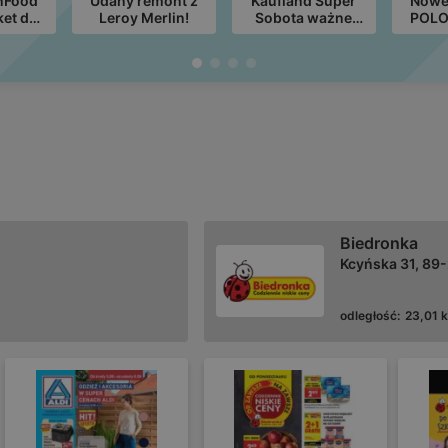
nFood
Udany remont z
Kaufland Super
Nowe
et do
Leroy Merlin!
Sobota ważne
POLO
G32)
8.08
11.
Biedronka
Kcyńska 31, 89
odległość:
23,01 