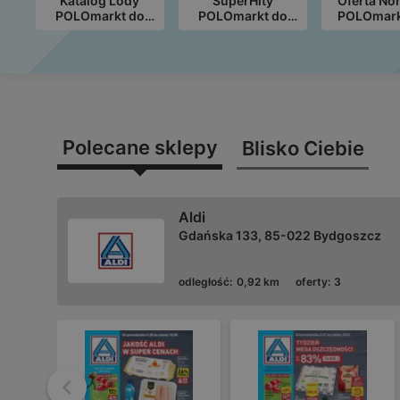
Katalog Lody
SuperHity
Oferta No
POLOmarkt do
POLOmarkt do
POLOmark
30.09 (08)
soboty 08.08
11.08 (
(G32)
Polecane sklepy
Blisko Ciebie
Aldi
Gdańska 133, 85-022 Bydgoszcz
odległość:
0,92 km
oferty:
3
Wstecz