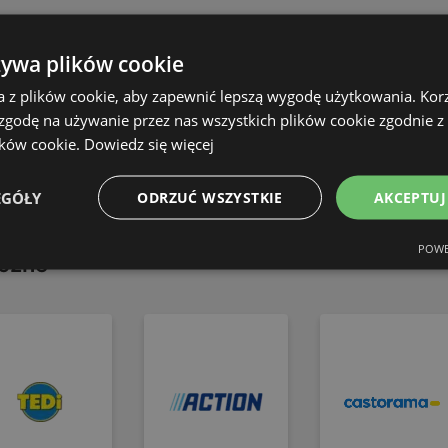
zcz
żywa plików cookie
GDAŃSK
ŁÓDŹ
a z plików cookie, aby zapewnić lepszą wygodę użytkowania. Korzy
 zgodę na używanie przez nas wszystkich plików cookie zgodnie 
WROCŁAW
KATOWICE
ików cookie.
Dowiedz się więcej
Biedronka gazetka
Szero
LUBLIN
EGÓŁY
ODRZUĆ WSZYSTKIE
AKCEPTUJ
84 strony
44 str
POWE
iczne