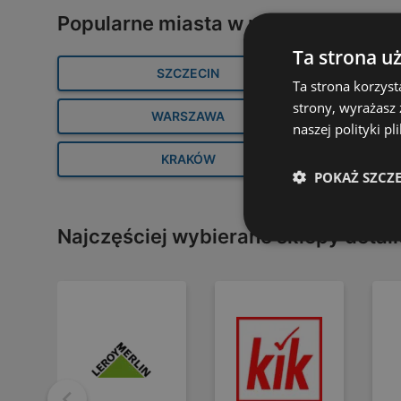
Popularne miasta w pobliżu Bydgos
Ta strona u
SZCZECIN
Ta strona korzyst
strony, wyrażasz
WARSZAWA
naszej polityki pl
Łap super ceny na
KRAKÓW
pielęgnację i akcesoria
POKAŻ SZCZ
2 strony
Najczęściej wybierane sklepy detal