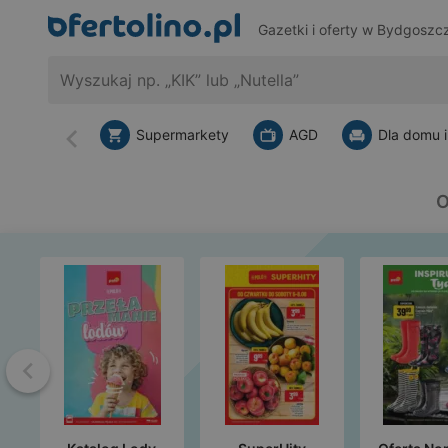
Gazetki i oferty w Bydgoszc
Supermarkety
AGD
Dla domu i
Wstecz
O
Wstecz