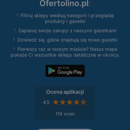
Ofertolino.pl
:
Filtruj sklepy według kategorii i przeglądaj
produkty i gazetki
Zaplanuj swoje zakupy z naszymi gazetkami
Dowiedz się, gdzie znajdują się nowe gazetki
Pierwszy raz w nowym mieście? Nasza mapa
pokaże Ci wszystkie sklepy detaliczne w okolicy.
Ocena aplikacji
4,5
119 ocen