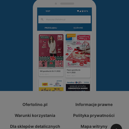
Ofertolino.pl
Informacje prawne
Warunki korzystania
Polityka prywatności
Dla sklepów detalicznych
Mapa witryny
W gó