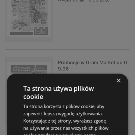
Promocje w Gram Market do 0
9.06
Gazetka
już nieważna
×
Wygasła dnia:
09.06.2026
Ta strona używa plików
cookie
Ta strona korzysta z plików cookie, aby
zapewnić lepszą wygodę użytkowania.
Korzystając z tej strony, wyrażasz zgodę
na używanie przez nas wszystkich plików