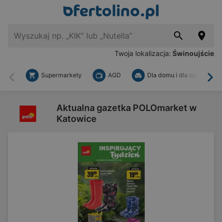
Twoja lokalizacja:
Świnoujście
Supermarkety
AGD
Dla domu i dla ogrodu
Wstecz
Dal
Aktualna gazetka POLOmarket w
Katowice