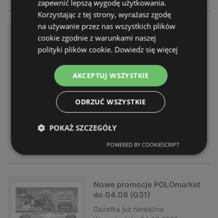
zapewnić lepszą wygodę użytkowania.
Korzystając z tej strony, wyrażasz zgodę
na używanie przez nas wszystkich plików
SuperHity POLOmarkt do sob
cookie zgodnie z warunkami naszej
oty 08.08 (G32)
polityki plików cookie.
Dowiedz się więcej
Gazetka
już nieważna
Wygasła dnia:
08.08.2026
AKCEPTUJ WSZYSTKIE
Odległość:
11,93 km
ODRZUĆ WSZYSTKIE
POKAŻ SZCZEGÓŁY
POWERED BY COOKIESCRIPT
Nowe promocje POLOmarket
do 04.08 (G31)
Gazetka
już nieważna