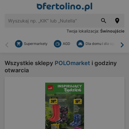
Twoja lokalizacja:
Świnoujście
Supermarkety
AGD
Dla domu i dla ogrodu
Wstecz
Dal
Wszystkie sklepy
POLOmarket
i godziny
otwarcia