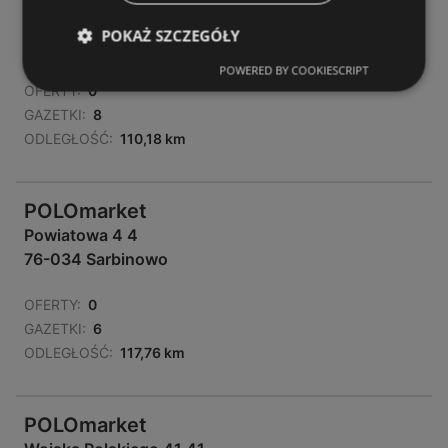
Piłsudskiego 15-19 15 - 19
POKAŻ SZCZEGÓŁY
78-500 Drawsko Pomorskie
POWERED BY COOKIESCRIPT
OFERTY:
0
GAZETKI:
8
ODLEGŁOŚĆ:
110,18 km
POLOmarket
Powiatowa 4 4
76-034 Sarbinowo
OFERTY:
0
GAZETKI:
6
ODLEGŁOŚĆ:
117,76 km
POLOmarket