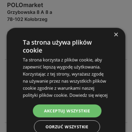
POLOmarket
Grzybowska 8 A 8 a
78-102 Kołobrzeg
×
OFERTY:
0
GAZETKI:
8
Ta strona używa plików
ODLEGŁOŚĆ:
88,39 km
cookie
Ta strona korzysta z plików cookie, aby
zapewnić lepszą wygodę użytkowania.
POLOmarket
Korzystając z tej strony, wyrażasz zgodę
Browarna 6 6
na używanie przez nas wszystkich plików
73-150 Łobez
cookie zgodnie z warunkami naszej
polityki plików cookie.
Dowiedz się więcej
OFERTY:
0
GAZETKI:
8
ODLEGŁOŚĆ:
94,04 km
AKCEPTUJ WSZYSTKIE
ODRZUĆ WSZYSTKIE
POLOmarket