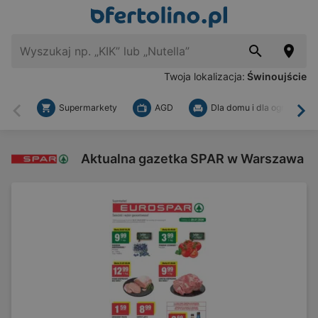
Twoja lokalizacja:
Świnoujście
Supermarkety
AGD
Dla domu i dla ogrodu
Wstecz
Dal
Aktualna gazetka SPAR w Warszawa