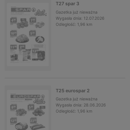
T27 spar 3
Gazetka
już nieważna
Wygasła dnia:
12.07.2026
Odległość:
1,96 km
T25 eurospar 2
Gazetka
już nieważna
Wygasła dnia:
28.06.2026
Odległość:
1,96 km