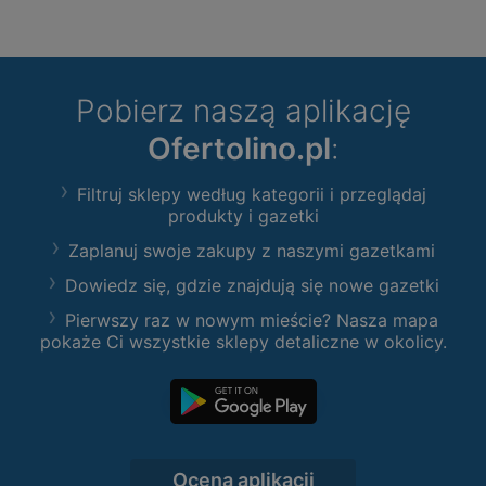
Pobierz naszą aplikację
Ofertolino.pl
:
Filtruj sklepy według kategorii i przeglądaj
produkty i gazetki
Zaplanuj swoje zakupy z naszymi gazetkami
Dowiedz się, gdzie znajdują się nowe gazetki
Pierwszy raz w nowym mieście? Nasza mapa
pokaże Ci wszystkie sklepy detaliczne w okolicy.
Ocena aplikacji