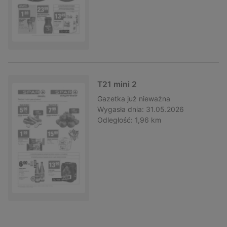
T21 mini 2
Gazetka
już nieważna
Wygasła dnia:
31.05.2026
Odległość:
1,96 km