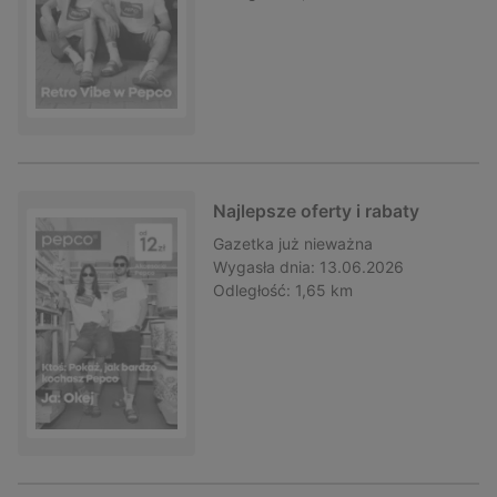
Najlepsze oferty i rabaty
Gazetka
już nieważna
Wygasła dnia:
13.06.2026
Odległość:
1,65 km