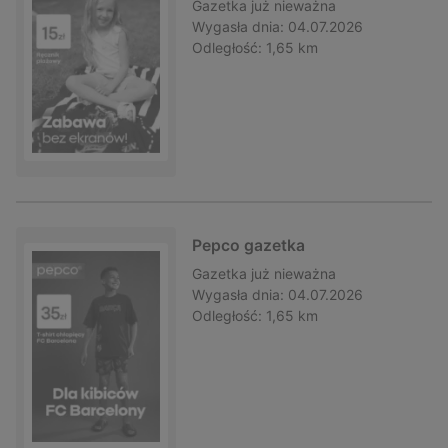
Gazetka
już nieważna
Wygasła dnia:
04.07.2026
Odległość:
1,65 km
Pepco gazetka
Gazetka
już nieważna
Wygasła dnia:
04.07.2026
Odległość:
1,65 km