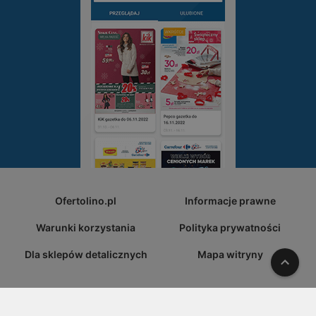
Ofertolino.pl
Informacje prawne
Warunki korzystania
Polityka prywatności
Dla sklepów detalicznych
Mapa witryny
W gó