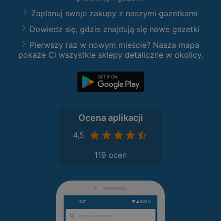
Zaplanuj swoje zakupy z naszymi gazetkami
Dowiedz się, gdzie znajdują się nowe gazetki
Pierwszy raz w nowym mieście? Nasza mapa
pokaże Ci wszystkie sklepy detaliczne w okolicy.
Ocena aplikacji
4,5
119 ocen