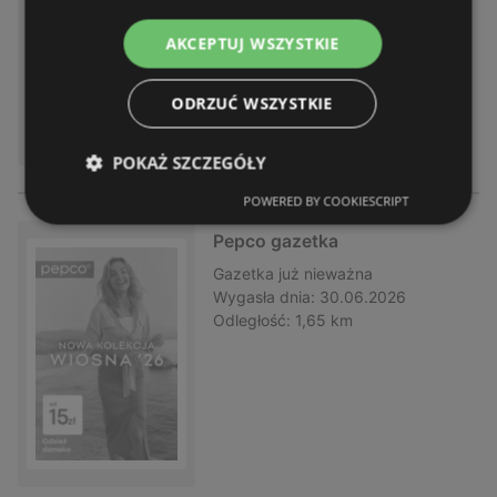
AKCEPTUJ WSZYSTKIE
ODRZUĆ WSZYSTKIE
POKAŻ SZCZEGÓŁY
POWERED BY COOKIESCRIPT
Pepco gazetka
Gazetka
już nieważna
Wygasła dnia:
30.06.2026
Odległość:
1,65 km