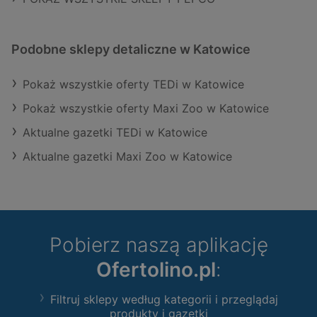
Podobne sklepy detaliczne w Katowice
Pokaż wszystkie oferty TEDi w Katowice
Pokaż wszystkie oferty Maxi Zoo w Katowice
Aktualne gazetki TEDi w Katowice
Aktualne gazetki Maxi Zoo w Katowice
Pobierz naszą aplikację
Ofertolino.pl
:
Filtruj sklepy według kategorii i przeglądaj
produkty i gazetki