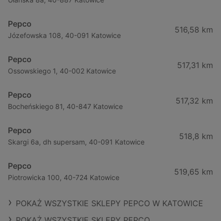
Pepco
516,58 km
Józefowska 108, 40-091 Katowice
Pepco
517,31 km
Ossowskiego 1, 40-002 Katowice
Pepco
517,32 km
Bocheńskiego 81, 40-847 Katowice
Pepco
518,8 km
Skargi 6a, dh supersam, 40-091 Katowice
Pepco
519,65 km
Piotrowicka 100, 40-724 Katowice
POKAŻ WSZYSTKIE SKLEPY PEPCO W KATOWICE
POKAŻ WSZYSTKIE SKLEPY PEPCO