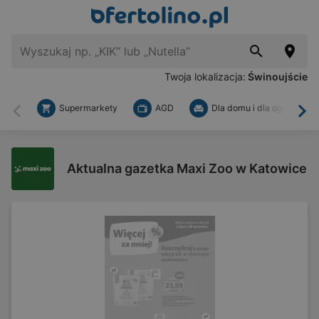
Twoja lokalizacja:
Świnoujście
Supermarkety
AGD
Dla domu i dla ogrodu
Wstecz
Dal
Aktualna gazetka Maxi Zoo w Katowice