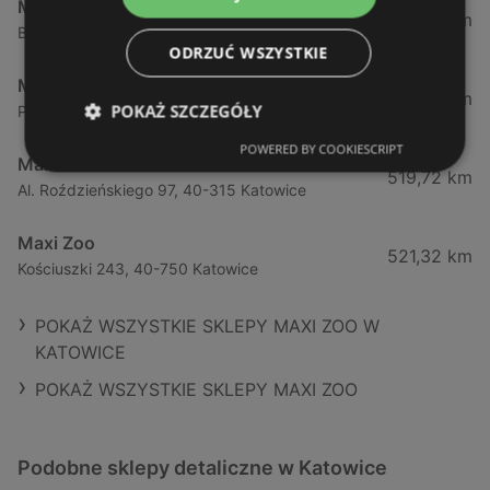
Maxi Zoo
517,47 km
Bocheńskiego 81, 40-859 Katowice
ODRZUĆ WSZYSTKIE
Maxi Zoo
518,86 km
POKAŻ SZCZEGÓŁY
Piotra Skargi 6a, 40-091 Katowice
POWERED BY COOKIESCRIPT
Maxi Zoo
519,72 km
Al. Roździeńskiego 97, 40-315 Katowice
Maxi Zoo
521,32 km
Kościuszki 243, 40-750 Katowice
POKAŻ WSZYSTKIE SKLEPY MAXI ZOO W
KATOWICE
POKAŻ WSZYSTKIE SKLEPY MAXI ZOO
Podobne sklepy detaliczne w Katowice