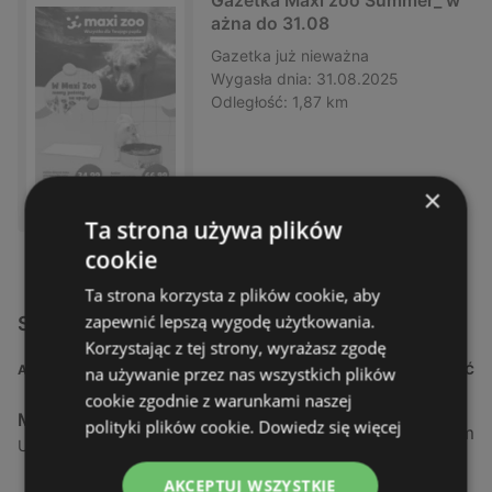
Gazetka Maxi zoo Summer_ w
ażna do 31.08
Gazetka
już nieważna
Wygasła dnia:
31.08.2025
Odległość:
1,87 km
×
Ta strona używa plików
cookie
Ta strona korzysta z plików cookie, aby
zapewnić lepszą wygodę użytkowania.
Sklepy Maxi Zoo w Katowice
Korzystając z tej strony, wyrażasz zgodę
ADRES
ODLEGŁOŚĆ
na używanie przez nas wszystkich plików
cookie zgodnie z warunkami naszej
Maxi Zoo
polityki plików cookie.
Dowiedz się więcej
514,62 km
Ul. Ułańska 8a, 40-887 Katowice
AKCEPTUJ WSZYSTKIE