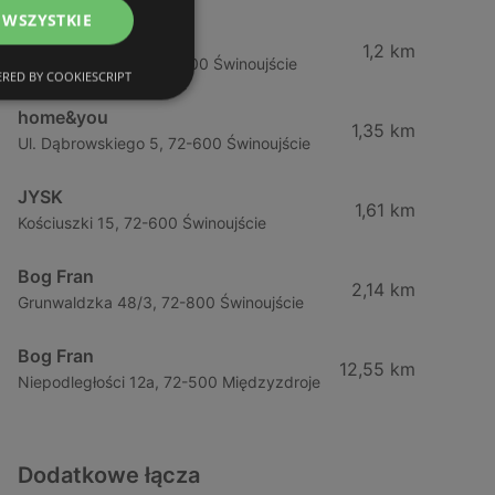
 WSZYSTKIE
Sklepy Komfort S.A.
1,2 km
Grunwaldzka 97b, 72-600 Świnoujście
RED BY COOKIESCRIPT
home&you
1,35 km
Ul. Dąbrowskiego 5, 72-600 Świnoujście
JYSK
1,61 km
Kościuszki 15, 72-600 Świnoujście
Bog Fran
2,14 km
Grunwaldzka 48/3, 72-800 Świnoujście
Bog Fran
12,55 km
Niepodległości 12a, 72-500 Międzyzdroje
Dodatkowe łącza