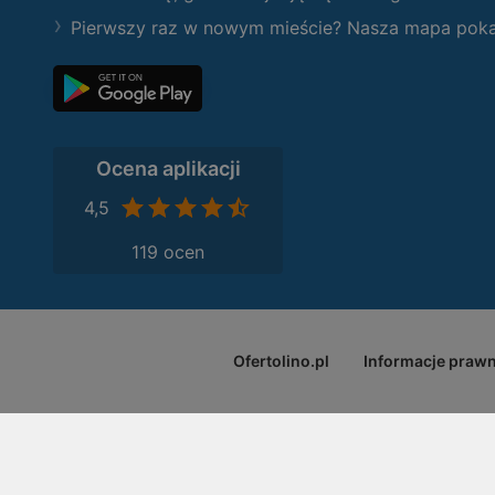
Pierwszy raz w nowym mieście? Nasza mapa pokaże
Ocena aplikacji
4,5
119 ocen
Ofertolino.pl
Informacje praw