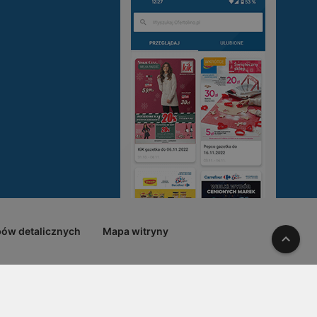
pów detalicznych
Mapa witryny
W gó