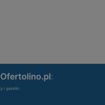
ę
Ofertolino.pl
:
ty i gazetki