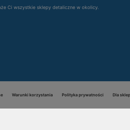
 Ci wszystkie sklepy detaliczne w okolicy.
ne
Warunki korzystania
Polityka prywatności
Dla skle