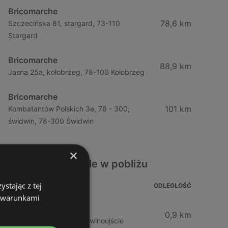
Bricomarche
78,6 km
Szczecińska 81, stargard, 73-110
Stargard
Bricomarche
88,9 km
Jasna 25a, kołobrzeg, 78-100 Kołobrzeg
Bricomarche
101 km
Kombatantów Polskich 3e, 78 - 300,
świdwin, 78-300 Świdwin
×
Inne sklepy Meble w pobliżu
stając z tej
ADRES
ODLEGŁOŚĆ
z warunkami
Bodzio
0,9 km
Chrobrego 14, 72-600 Świnoujście