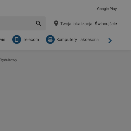
Google Play
Twoja lokalizacja:
Świnoujście
wie
Telecom
Komputery i akcesoria
Sklepy
Dalej
 Rydułtowy