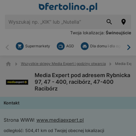
Twoja lokalizacja:
Świnoujście
Supermarkety
AGD
Dla domu i dla ogrodu
Wstecz
Dal
Wszystkie sklepy Media Expert i godziny otwarcia
Media Exper
Media Expert pod adresem Rybnicka
97, 47 - 400, racibórz, 47-400
Racibórz
Kontakt
Strona WWW:
www.mediaexpert.pl
odległość:
504,41 km od Twojej obecnej lokalizacji