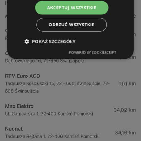
Inne sklepy AGD w pobliżu
AKCEPTUJ WSZYSTKIE
ADRES
ODLEGŁOŚĆ
ODRZUĆ WSZYSTKIE
Orange
1,18 km
Pl. Wolności 6, 72-600 Świnoujście
POKAŻ SZCZEGÓŁY
POWERED BY COOKIESCRIPT
Orange
1,39 km
Dąbrowskiego 1d, 72-600 Świnoujście
RTV Euro AGD
1,61 km
Tadeusza Kościuszki 15, 72 - 600, świnoujście, 72-
600 Świnoujście
Max Elektro
34,02 km
Ul. Garncarska 1, 72-400 Kamień Pomorski
Neonet
34,16 km
Tadeusza Rejtana 1, 72-400 Kamień Pomorski