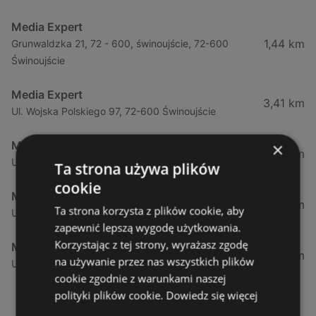
Media Expert
1,44 km
Grunwaldzka 21, 72 - 600, świnoujście, 72-600
Świnoujście
Media Expert
3,41 km
Ul. Wojska Polskiego 97, 72-600 Świnoujście
Media Expert
×
12,12 km
Ul. Nowomyśliwska 23, 72-500 Międzyzdroje
Ta strona używa plików
cookie
Media Expert
34,64 km
Ta strona korzysta z plików cookie, aby
Ul. Szczecińska 24, 72-400 Kamień Pomorski
zapewnić lepszą wygodę użytkowania.
Korzystając z tej strony, wyrażasz zgodę
Media Expert
44,6 km
na używanie przez nas wszystkich plików
Ul. Józefa Piłsudskiego 41, 72-010 Police
cookie zgodnie z warunkami naszej
polityki plików cookie.
Dowiedz się więcej