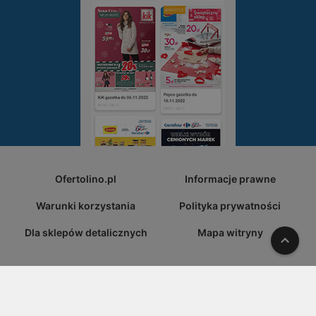
Ofertolino.pl
Informacje prawne
Warunki korzystania
Polityka prywatności
Dla sklepów detalicznych
Mapa witryny
W gó