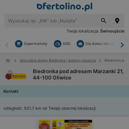
Twoja lokalizacja:
Świnoujście
Supermarkety
AGD
Dla domu i dla ogrodu
Wstecz
Dal
Wszystkie sklepy Biedronka i godziny otwarcia
Biedronka pod 
Biedronka pod adresem Marzanki 21,
44-100 Gliwice
Kontakt
odległość:
501,7 km od Twojej obecnej lokalizacji