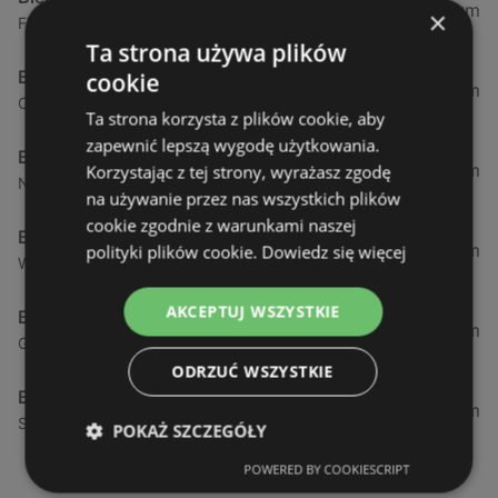
0,23 km
×
Fińska 4, 72-602 Świnoujście
Ta strona używa plików
Biedronka
cookie
0,84 km
Chrobrego 9, 72-600 Świnoujście
Ta strona korzysta z plików cookie, aby
zapewnić lepszą wygodę użytkowania.
Biedronka
1,87 km
Korzystając z tej strony, wyrażasz zgodę
Nowokarsiborska 2, 72-600 Świnoujście
na używanie przez nas wszystkich plików
cookie zgodnie z warunkami naszej
Biedronka
2,77 km
polityki plików cookie.
Dowiedz się więcej
Wojska Polskiego 16a, 72-600 Świnoujście
AKCEPTUJ WSZYSTKIE
Biedronka
12,39 km
Gryfa Pomorskiego, 72-500 Międzyzdroje
ODRZUĆ WSZYSTKIE
Biedronka
24,01 km
Sienkiewicza 32, 72-510 Wolin
POKAŻ SZCZEGÓŁY
POWERED BY COOKIESCRIPT