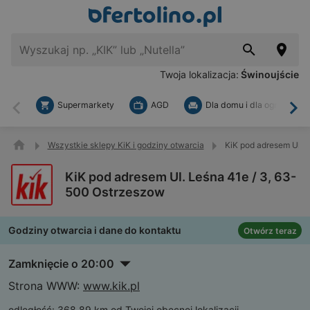
Twoja lokalizacja:
Świnoujście
Supermarkety
AGD
Dla domu i dla ogrodu
Wstecz
Dal
Wszystkie sklepy KiK i godziny otwarcia
KiK pod adresem Ul. 
KiK pod adresem Ul. Leśna 41e / 3, 63-
500 Ostrzeszow
Godziny otwarcia i dane do kontaktu
Otwórz teraz
Zamknięcie o 20:00
Strona WWW:
www.kik.pl
odległość:
368,89 km od Twojej obecnej lokalizacji