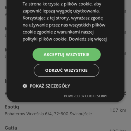
Ta strona korzysta z plików cookie, aby
KiK
zapewnić lepszą wygodę użytkowania.
55,66 km
Al. Bohaterow Warszawy 42, 70-342 Szczecin
Korzystając z tej strony, wyrażasz zgodę
na używanie przez nas wszystkich plików
KiK
cookie zgodnie z warunkami naszej
57,16 km
Ul. Mieszka 63, 64, 71-011 Szczecin
polityki plików cookie.
Dowiedz się więcej
KiK
58,59 km
AKCEPTUJ WSZYSTKIE
Ul.poludniowa 18, 71-001 Szczecin
ODRZUĆ WSZYSTKIE
Inne sklepy Odzież i obuwie w pobliżu
POKAŻ SZCZEGÓŁY
ADRES
ODLEGŁOŚĆ
POWERED BY COOKIESCRIPT
Esotiq
1,07 km
Bohaterow Września 6/4, 72-600 Świnoujście
Gatta