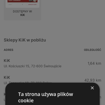
DOSTĘPNY W:
KiK
Sklepy KiK w pobliżu
ADRES
ODLEGŁOŚĆ
KiK
1,64 km
Ul. Kościuszki 15, 72-600 Świnoujście
KiK
42,93 km
Ul. Tanowska 18, 72-010 Police
×
Ta strona używa plików
KiK
53,64 km
cookie
Ul. Dworcowa 9, 72-100 Goleniow