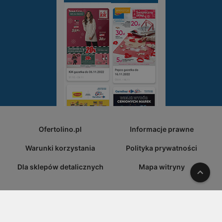
Ofertolino.pl
Informacje prawne
Warunki korzystania
Polityka prywatności
Dla sklepów detalicznych
Mapa witryny
W gó