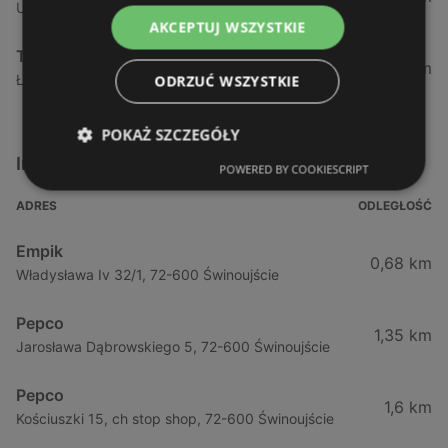
Ul. Półwiejska 7b, 72-320 Trzebiatów
AKCEPTUJ WSZYSTKIE
TEDi
74,79 km
Łużycka 76c (Fmz S1, 74-100 Gryfino
ODRZUĆ WSZYSTKIE
POKAŻ SZCZEGÓŁY
Inne sklepy Inne w pobliżu
POWERED BY COOKIESCRIPT
ADRES
ODLEGŁOŚĆ
Empik
0,68 km
Władysława Iv 32/1, 72-600 Świnoujście
Pepco
1,35 km
Jarosława Dąbrowskiego 5, 72-600 Świnoujście
Pepco
1,6 km
Kościuszki 15, ch stop shop, 72-600 Świnoujście