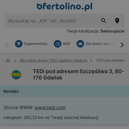
Twoja lokalizacja:
Świnoujście
Supermarkety
AGD
Dla domu i dla ogrodu
Wstecz
Dal
Wszystkie sklepy TEDi i godziny otwarcia
TEDi pod adresem S
TEDi pod adresem Szczęśliwa 3, 80-
176 Gdańsk
Kontakt
Strona WWW:
www.tedi.com
odległość:
282,22 km od Twojej obecnej lokalizacji