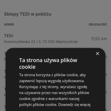
Sklepy TEDi w pobliżu
ADRES
ODLEGŁOŚĆ
TEDi
11,52 km
Nowomyśliwska 23 / 3, 72-500 Międzyzdroje
×
TEDi
49,95 km
Ta strona używa plików
Policka 11a, 71-837 Szczecin
cookie
TEDi
55,65 km
Ta strona korzysta z plików cookie, aby
Al. Bohaterów Warszawy 40, 70-432 Szczecin
zapewnić lepszą wygodę użytkowania.
Korzystając z tej strony, wyrażasz zgodę
TEDi
57,33 km
na używanie przez nas wszystkich plików
Mieszka I63, 70-011 Szczecin
cookie zgodnie z warunkami naszej
polityki plików cookie.
Dowiedz się więcej
TEDi
67,85 km