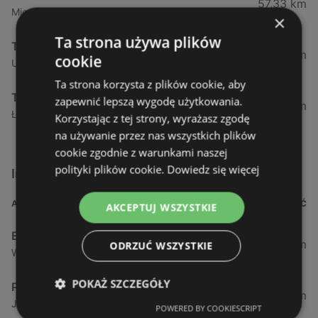
57,33 km
Mieszka I63, 70-011 Szczecin
×
Ta strona używa plików
TEDi
67,85 km
cookie
Ul. Półwiejska 7b, 72-320 Trzebiatów
Ta strona korzysta z plików cookie, aby
TEDi
zapewnić lepszą wygodę użytkowania.
74,79 km
Łużycka 76c (Fmz S1, 74-100 Gryfino
Korzystając z tej strony, wyrażasz zgodę
na używanie przez nas wszystkich plików
cookie zgodnie z warunkami naszej
polityki plików cookie.
Dowiedz się więcej
Inne sklepy Inne w pobliżu
ADRES
ODLEGŁOŚĆ
AKCEPTUJ WSZYSTKIE
Empik
0,68 km
ODRZUĆ WSZYSTKIE
Władysława Iv 32/1, 72-600 Świnoujście
POKAŻ SZCZEGÓŁY
Pepco
1,35 km
Jarosława Dąbrowskiego 5, 72-600 Świnoujście
POWERED BY COOKIESCRIPT