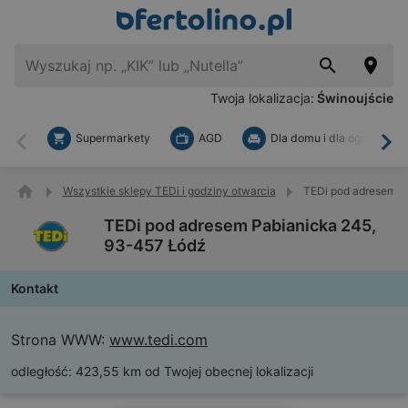
Twoja lokalizacja:
Świnoujście
Supermarkety
AGD
Dla domu i dla ogrodu
Wstecz
Dal
Wszystkie sklepy TEDi i godziny otwarcia
TEDi pod adresem P
TEDi pod adresem Pabianicka 245,
93-457 Łódź
Kontakt
Strona WWW:
www.tedi.com
odległość:
423,55 km od Twojej obecnej lokalizacji